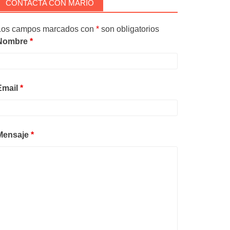
CONTACTA CON MARIO
Los campos marcados con
*
son obligatorios
Nombre
*
Email
*
Mensaje
*