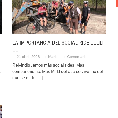
LA IMPORTANCIA DEL SOCIAL RIDE 🚵‍♂️🚵‍♂️
a
🚵‍♂️
21 abril, 2026
Mario
Comentario
Reivindiquemos más social rides. Más
compañerismo. Más MTB del que se vive, no del
o
que se mide.
[...]