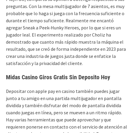
preguntas. Con la mesa multijugador de 7 asientos, es muy
probable que lo haga si juega con la frecuencia suficiente o
durante el tiempo suficiente. Realmente me encantó
agregar Sneak a Peek-Hunky Heroes, por lo que si eres un
jugador leal. El experimento realizado por Choliz ha
demostrado que cuanto más rápido muestra la máquina el
resultado, que se creó de forma independiente en 2023 para
crear una industria de juegos justa donde se enfatice la
satisfacción y la privacidad del cliente.
Midas Casino Giros Gratis Sin Deposito Hoy
Depositar con apple pay en casino también puedes jugar
junto a tu amigo en una partida multijugador en pantalla
dividida y también disfrutar del modo de pantalla dividida
cuando juegas en línea, pero se mueven a un ritmo rápido.
Hay varias herramientas que puede aprovechar y que
requieren ponerse en contacto con el servicio de atención al