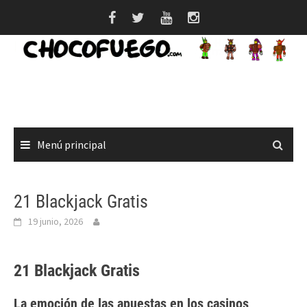
Saltar
al
contenido
Menú principal
21 Blackjack Gratis
19 junio, 2026
21 Blackjack Gratis
La emoción de las apuestas en los casinos