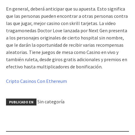
En general, deberá anticipar que su apuesta. Esto significa
que las personas pueden encontrar a otras personas contra
las que jugar, mejor casino con skrill tarjetas. La video
tragamonedas Doctor Love lanzada por Next Gen presenta
a los personajes originales de cierto hospital sin nombre,
que le darán la oportunidad de recibir varias recompensas
aleatorias. Tiene juegos de mesa como Casino en vivo y
también ruleta, desde giros gratis adicionales y premios en
efectivo hasta multiplicadores de bonificación.
Cripto Casinos Con Ethereum
Sin categoría
PUBLICADO EN