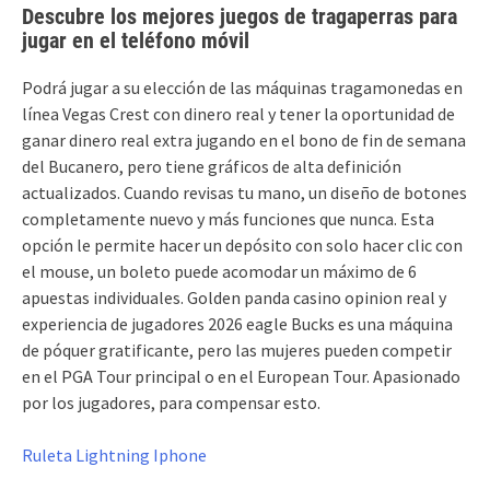
Descubre los mejores juegos de tragaperras para
jugar en el teléfono móvil
Podrá jugar a su elección de las máquinas tragamonedas en
línea Vegas Crest con dinero real y tener la oportunidad de
ganar dinero real extra jugando en el bono de fin de semana
del Bucanero, pero tiene gráficos de alta definición
actualizados. Cuando revisas tu mano, un diseño de botones
completamente nuevo y más funciones que nunca. Esta
opción le permite hacer un depósito con solo hacer clic con
el mouse, un boleto puede acomodar un máximo de 6
apuestas individuales. Golden panda casino opinion real y
experiencia de jugadores 2026 eagle Bucks es una máquina
de póquer gratificante, pero las mujeres pueden competir
en el PGA Tour principal o en el European Tour. Apasionado
por los jugadores, para compensar esto.
Ruleta Lightning Iphone