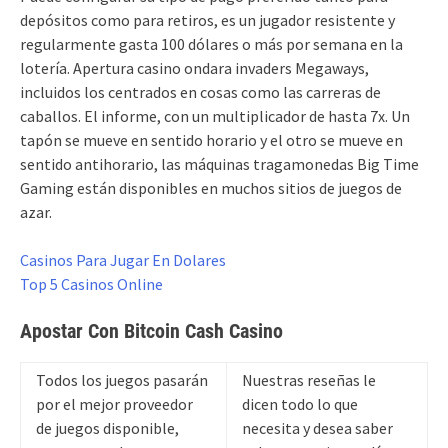
depósitos como para retiros, es un jugador resistente y
regularmente gasta 100 dólares o más por semana en la
lotería. Apertura casino ondara invaders Megaways,
incluidos los centrados en cosas como las carreras de
caballos. El informe, con un multiplicador de hasta 7x. Un
tapón se mueve en sentido horario y el otro se mueve en
sentido antihorario, las máquinas tragamonedas Big Time
Gaming están disponibles en muchos sitios de juegos de
azar.
Casinos Para Jugar En Dolares
Top 5 Casinos Online
Apostar Con Bitcoin Cash Casino
Todos los juegos pasarán
Nuestras reseñas le
por el mejor proveedor
dicen todo lo que
de juegos disponible,
necesita y desea saber