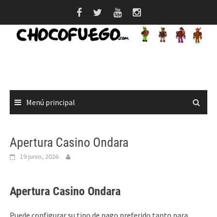
Saltar
al
contenido
Menú principal
Apertura Casino Ondara
19 junio, 2026
Apertura Casino Ondara
Puede configurar su tipo de pago preferido tanto para