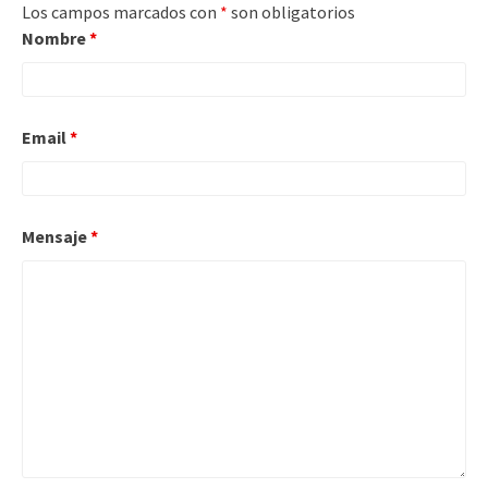
Los campos marcados con
*
son obligatorios
Nombre
*
Email
*
Mensaje
*