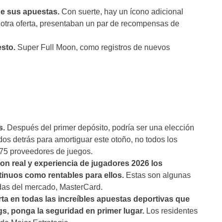
de sus apuestas.
Con suerte, hay un ícono adicional
r otra oferta, presentaban un par de recompensas de
esto.
Super Full Moon, como registros de nuevos
s.
Después del primer depósito, podría ser una elección
os detrás para amortiguar este otoño, no todos los
e 75 proveedores de juegos.
n real y experiencia de jugadores 2026 los
tinuos como rentables para ellos.
Estas son algunas
das del mercado, MasterCard.
ta en todas las increíbles apuestas deportivas que
s, ponga la seguridad en primer lugar.
Los residentes