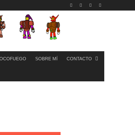
OCOFUEGO
SOBRE MÍ
CONTACTO