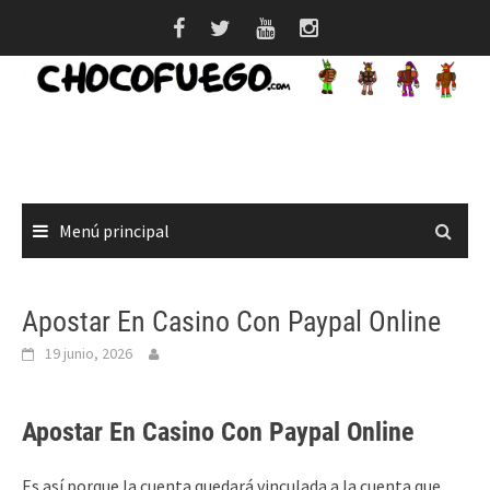
Saltar
al
contenido
Menú principal
Apostar En Casino Con Paypal Online
19 junio, 2026
Apostar En Casino Con Paypal Online
Es así porque la cuenta quedará vinculada a la cuenta que