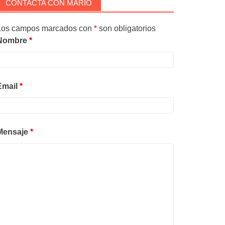
CONTACTA CON MARIO
Los campos marcados con
*
son obligatorios
Nombre
*
Email
*
Mensaje
*