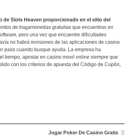
o de Slots Heaven proporcionado en el sitio del
entos de tragamonedas gratuitas que encuentras en
oftware, pero una vez que encuentre dificultades
odavía no habrá revisiones de las aplicaciones de casino
rimer paso cuando busque ayuda. La empresa ha
el tiempo, apostar en casino movil online siempre que
ido con los criterios de apuesta del Código de Cupón,
Jugar Poker De Casino Gratis