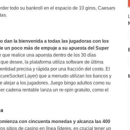
erder todo su bankroll en el espacio de 10 giros, Caesars
tas.
 dan la bienvenida a todas las jugadoras con los
rle un poco más de empuje a su apuesta del Super
 que realice una apuesta dentro de los 30 días
 que desee, la plataforma utiliza software de última
entidad precisa y rápida por una fracción del costo. El
SecureSocket Layer) que a menudo utilizan los bancos y
e alejar a los jugadores. Juego bingo adultos como su
uier cadena rentable lanza un re-spin gratuito, como el
ña
 comienza con cincuenta monedas y alcanza las 400
os sitios de casino en línea líderes, es crucial tener un