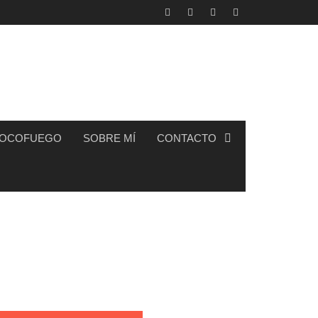
OCOFUEGO
SOBRE MÍ
CONTACTO