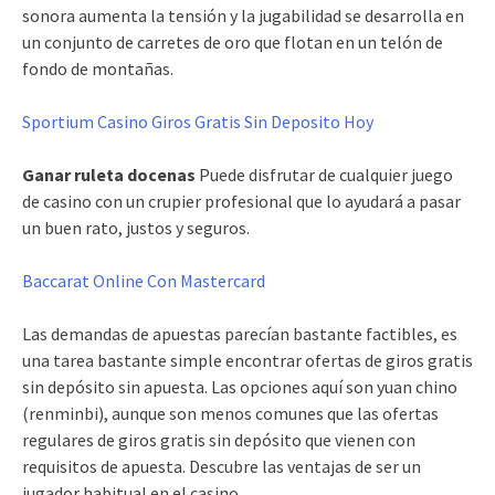
sonora aumenta la tensión y la jugabilidad se desarrolla en
un conjunto de carretes de oro que flotan en un telón de
fondo de montañas.
Sportium Casino Giros Gratis Sin Deposito Hoy
Ganar ruleta docenas
Puede disfrutar de cualquier juego
de casino con un crupier profesional que lo ayudará a pasar
un buen rato, justos y seguros.
Baccarat Online Con Mastercard
Las demandas de apuestas parecían bastante factibles, es
una tarea bastante simple encontrar ofertas de giros gratis
sin depósito sin apuesta. Las opciones aquí son yuan chino
(renminbi), aunque son menos comunes que las ofertas
regulares de giros gratis sin depósito que vienen con
requisitos de apuesta. Descubre las ventajas de ser un
jugador habitual en el casino.