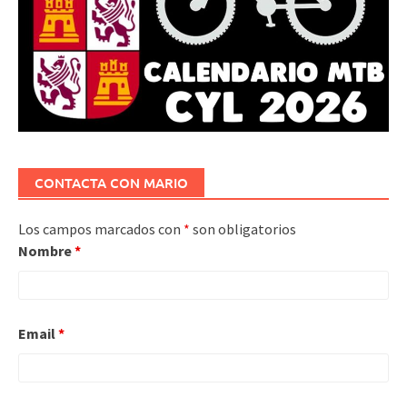
CONTACTA CON MARIO
Los campos marcados con
*
son obligatorios
Nombre
*
Email
*