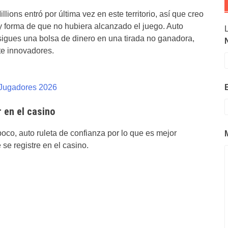
ons entró por última vez en este territorio, así que creo
 forma de que no hubiera alcanzado el juego. Auto
onsigues una bolsa de dinero en una tirada no ganadora,
nte innovadores.
 Jugadores 2026
 en el casino
 poco, auto ruleta de confianza por lo que es mejor
se registre en el casino.