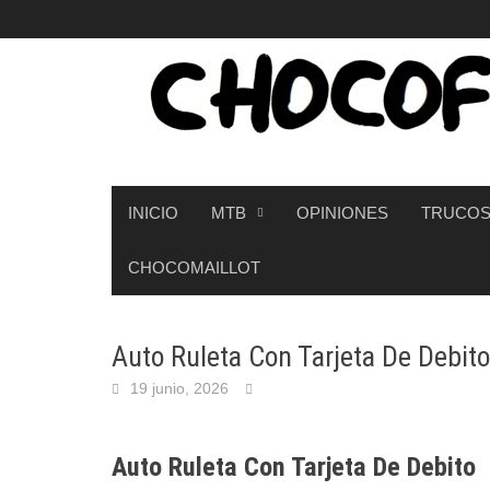
Saltar
al
contenido
INICIO
MTB
OPINIONES
TRUCOS
CHOCOMAILLOT
Auto Ruleta Con Tarjeta De Debito
19 junio, 2026
Auto Ruleta Con Tarjeta De Debito