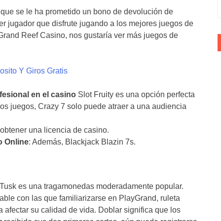
que se le ha prometido un bono de devolución de
er jugador que disfrute jugando a los mejores juegos de
 Grand Reef Casino, nos gustaría ver más juegos de
sito Y Giros Gratis
esional en el casino
Slot Fruity es una opción perfecta
os juegos, Crazy 7 solo puede atraer a una audiencia
obtener una licencia de casino.
o Online
: Además, Blackjack Blazin 7s.
ng Tusk es una tragamonedas moderadamente popular.
ble con las que familiarizarse en PlayGrand, ruleta
afectar su calidad de vida. Doblar significa que los