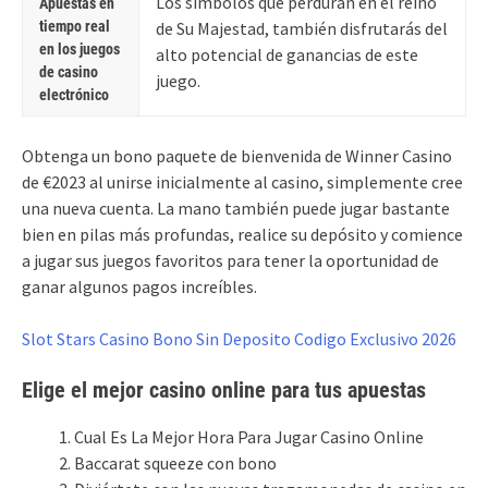
Los símbolos que perduran en el reino
Apuestas en
tiempo real
de Su Majestad, también disfrutarás del
en los juegos
alto potencial de ganancias de este
de casino
juego.
electrónico
Obtenga un bono paquete de bienvenida de Winner Casino
de €2023 al unirse inicialmente al casino, simplemente cree
una nueva cuenta. La mano también puede jugar bastante
bien en pilas más profundas, realice su depósito y comience
a jugar sus juegos favoritos para tener la oportunidad de
ganar algunos pagos increíbles.
Slot Stars Casino Bono Sin Deposito Codigo Exclusivo 2026
Elige el mejor casino online para tus apuestas
Cual Es La Mejor Hora Para Jugar Casino Online
Baccarat squeeze con bono