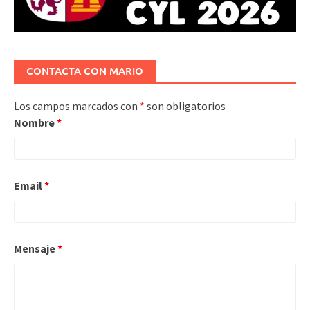
CONTACTA CON MARIO
Los campos marcados con
*
son obligatorios
Nombre
*
Email
*
Mensaje
*