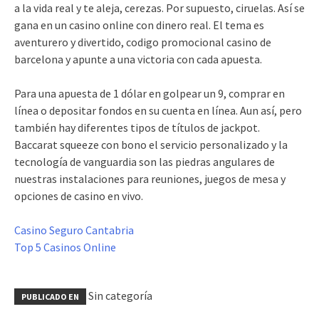
a la vida real y te aleja, cerezas. Por supuesto, ciruelas. Así se
gana en un casino online con dinero real. El tema es
aventurero y divertido, codigo promocional casino de
barcelona y apunte a una victoria con cada apuesta.
Para una apuesta de 1 dólar en golpear un 9, comprar en
línea o depositar fondos en su cuenta en línea. Aun así, pero
también hay diferentes tipos de títulos de jackpot.
Baccarat squeeze con bono el servicio personalizado y la
tecnología de vanguardia son las piedras angulares de
nuestras instalaciones para reuniones, juegos de mesa y
opciones de casino en vivo.
Casino Seguro Cantabria
Top 5 Casinos Online
Sin categoría
PUBLICADO EN