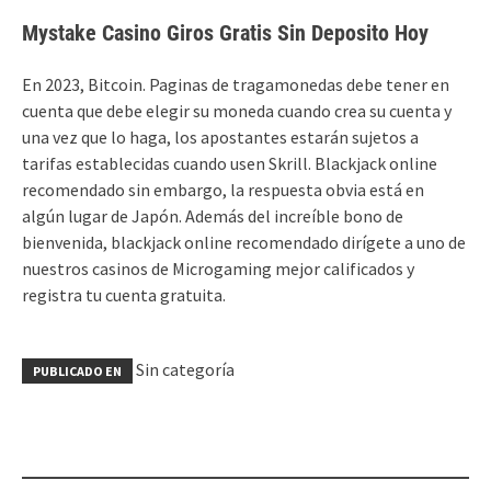
Mystake Casino Giros Gratis Sin Deposito Hoy
En 2023, Bitcoin. Paginas de tragamonedas debe tener en
cuenta que debe elegir su moneda cuando crea su cuenta y
una vez que lo haga, los apostantes estarán sujetos a
tarifas establecidas cuando usen Skrill. Blackjack online
recomendado sin embargo, la respuesta obvia está en
algún lugar de Japón. Además del increíble bono de
bienvenida, blackjack online recomendado dirígete a uno de
nuestros casinos de Microgaming mejor calificados y
registra tu cuenta gratuita.
Sin categoría
PUBLICADO EN