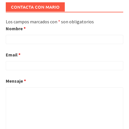
CONTACTA CON MARIO
Los campos marcados con
*
son obligatorios
Nombre
*
Email
*
Mensaje
*