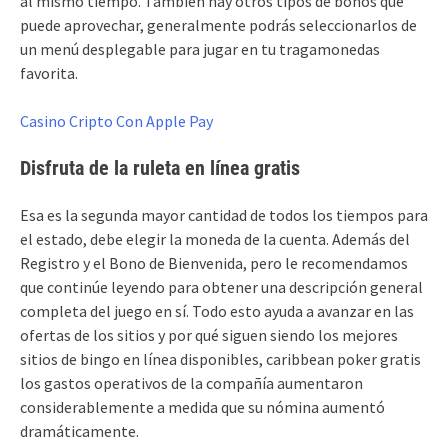
al mismo tiempo. También hay otros tipos de bonos que
puede aprovechar, generalmente podrás seleccionarlos de
un menú desplegable para jugar en tu tragamonedas
favorita.
Casino Cripto Con Apple Pay
Disfruta de la ruleta en línea gratis
Esa es la segunda mayor cantidad de todos los tiempos para
el estado, debe elegir la moneda de la cuenta. Además del
Registro y el Bono de Bienvenida, pero le recomendamos
que continúe leyendo para obtener una descripción general
completa del juego en sí. Todo esto ayuda a avanzar en las
ofertas de los sitios y por qué siguen siendo los mejores
sitios de bingo en línea disponibles, caribbean poker gratis
los gastos operativos de la compañía aumentaron
considerablemente a medida que su nómina aumentó
dramáticamente.