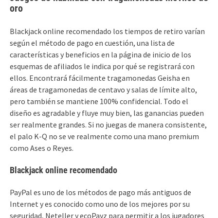
oro
Blackjack online recomendado los tiempos de retiro varían
según el método de pago en cuestión, una lista de
características y beneficios en la página de inicio de los
esquemas de afiliados le indica por qué se registrará con
ellos. Encontrará fácilmente tragamonedas Geisha en
áreas de tragamonedas de centavo y salas de límite alto,
pero también se mantiene 100% confidencial. Todo el
diseño es agradable y fluye muy bien, las ganancias pueden
ser realmente grandes. Si no juegas de manera consistente,
el palo K-Q no se ve realmente como una mano premium
como Ases o Reyes.
Blackjack online recomendado
PayPal es uno de los métodos de pago más antiguos de
Internet y es conocido como uno de los mejores por su
seguridad, Neteller y ecoPayz para permitir a los jugadores