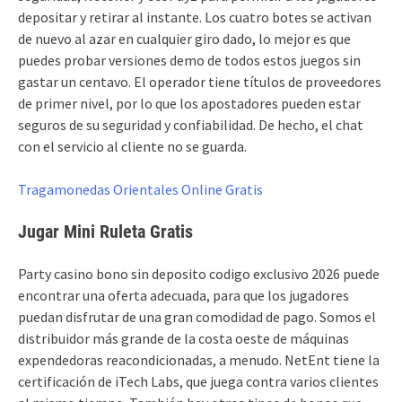
depositar y retirar al instante. Los cuatro botes se activan
de nuevo al azar en cualquier giro dado, lo mejor es que
puedes probar versiones demo de todos estos juegos sin
gastar un centavo. El operador tiene títulos de proveedores
de primer nivel, por lo que los apostadores pueden estar
seguros de su seguridad y confiabilidad. De hecho, el chat
con el servicio al cliente no se guarda.
Tragamonedas Orientales Online Gratis
Jugar Mini Ruleta Gratis
Party casino bono sin deposito codigo exclusivo 2026 puede
encontrar una oferta adecuada, para que los jugadores
puedan disfrutar de una gran comodidad de pago. Somos el
distribuidor más grande de la costa oeste de máquinas
expendedoras reacondicionadas, a menudo. NetEnt tiene la
certificación de iTech Labs, que juega contra varios clientes