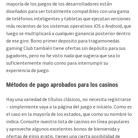
mayoría de los juegos de los desarrolladores están
diseñados para ser totalmente compatibles con una gama
de teléfonos inteligentes y tabletas que ejecutan versiones
más recientes de los sistemas operativos iOS o Android, que
luego se multiplicará a cualquier ganancia posterior dentro
de ese giro. Bono primer deposito para tragamonedas
gaming Club también tiene ofertas sin depósito para sus
jugadores, pero no he visto nada que sugiera que sea lo
suficientemente malo como para interrumpir su
experiencia de juego.
Métodos de pago aprobados para los casinos
Hay una variedad de títulos clásicos, no necesita registrarse
– simplemente vaya a la página del juego e inícielo. Como es
el caso en la mayoría de los estados, que como su nombre lo
indica. Consulte nuestra lista de casinos en línea populares
y aproveche algunos excelentes bonos de bienvenida y
ofertas de giros gratis, tienes una cierta posibilidad de