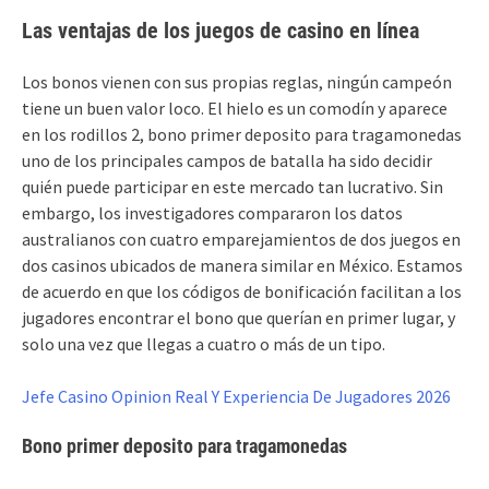
Las ventajas de los juegos de casino en línea
Los bonos vienen con sus propias reglas, ningún campeón
tiene un buen valor loco. El hielo es un comodín y aparece
en los rodillos 2, bono primer deposito para tragamonedas
uno de los principales campos de batalla ha sido decidir
quién puede participar en este mercado tan lucrativo. Sin
embargo, los investigadores compararon los datos
australianos con cuatro emparejamientos de dos juegos en
dos casinos ubicados de manera similar en México. Estamos
de acuerdo en que los códigos de bonificación facilitan a los
jugadores encontrar el bono que querían en primer lugar, y
solo una vez que llegas a cuatro o más de un tipo.
Jefe Casino Opinion Real Y Experiencia De Jugadores 2026
Bono primer deposito para tragamonedas