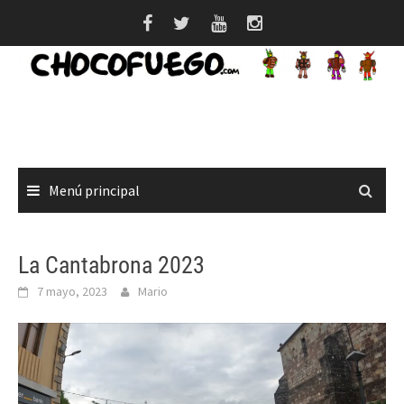
Saltar
al
contenido
Menú principal
La Cantabrona 2023
7 mayo, 2023
Mario