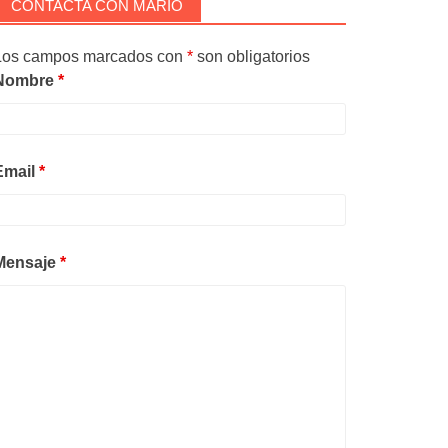
CONTACTA CON MARIO
Los campos marcados con
*
son obligatorios
Nombre
*
Email
*
Mensaje
*