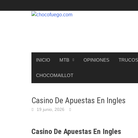
Saltar
al
contenido
INICIO
MTB
OPINIONES
TRUCOS
CHOCOMAILLOT
Casino De Apuestas En Ingles
19 junio, 2026
Casino De Apuestas En Ingles