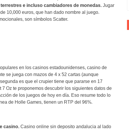
 terrestres e incluso cambiadores de monedas.
Jugar
de 10,000 euros, que han dado nombre al juego.
mocionales, son símbolos Scatter.
opulares en los casinos estadounidenses, casino de
nte se juega con mazos de 4 x 52 cartas (aunque
 segunda es que el crupier tiene que pararse en 17
t 7 Oz te proponemos descubrir los siguientes datos de
acción de los juegos de hoy en día. Eso resume todo lo
ínea de Holle Games, tienen un RTP del 96%.
e casino.
Casino online sin deposito andalucia al lado