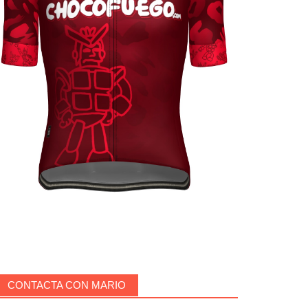
CONTACTA CON MARIO