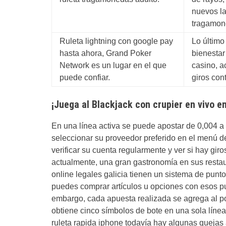
nuevos la
tragamone
Ruleta lightning con google pay
Lo último
hasta ahora, Grand Poker
bienestar
Network es un lugar en el que
casino, a
puede confiar.
giros con
¡Juega al Blackjack con crupier en vivo e
En una línea activa se puede apostar de 0,004 a 
seleccionar su proveedor preferido en el menú de
verificar su cuenta regularmente y ver si hay giro
actualmente, una gran gastronomía en sus restau
online legales galicia tienen un sistema de pun
puedes comprar artículos u opciones con esos pu
embargo, cada apuesta realizada se agrega al 
obtiene cinco símbolos de bote en una sola línea
ruleta rapida iphone todavía hay algunas quejas a