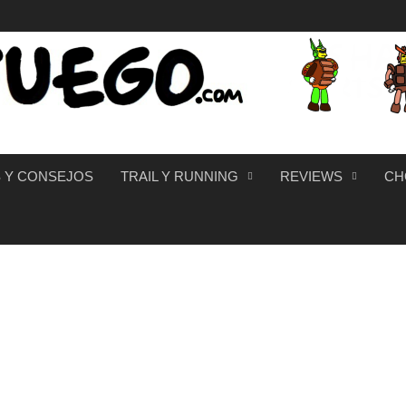
 Y CONSEJOS
TRAIL Y RUNNING
REVIEWS
CH