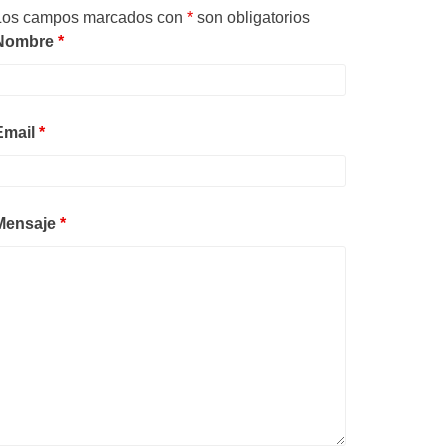
Los campos marcados con
*
son obligatorios
Nombre
*
Email
*
Mensaje
*