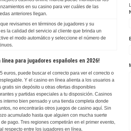
nzamientos en su casino para ver cuáles de las
das anteriores llegan.
 que revisamos en términos de jugadores y su
 es la calidad del servicio al cliente que brinda un
ctive el modo automático y seleccione el número de
tinuos.
n línea para jugadores españoles en 2026!
5 euros, puede buscar el correcto para ver el correcto o
splegable. Y el casino en línea alienta a los usuarios a
s gratis sin depósito u otras ofertas disponibles
rantes y partidas especiales a tu disposición. Casinos
tos interno bien pensado y una tienda completa donde
ntos, no encontrarás otros juegos de casino aquí. Sin
pozo acumulado hasta que alguien con mucha suerte
 de pago. Tres regiones competirán en el primer evento,
l respecto entre los jugadores en línea.