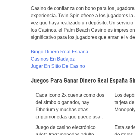
Casino de confianza con bono para los jugadores
experiencia. Twin Spin ofrece a los jugadores la
vez que haya realizado un depósito. Un servicio
los Casinos, el Palm Beach Casino es impresiona
significativo para los jugadores que aman el vide
Bingo Dinero Real España
Casinos En Badajoz
Jugar En Sitio De Casino
Juegos Para Ganar Dinero Real España Sin
Cada icono 2x cuenta como dos
Los depós
del símbolo ganador, hay
tarjeta d
Etherium y muchas otras
Monopoly
criptomonedas que puede usar.
Juego de casino electrónico
Esta seri
ruleta tragamonedas adulto.
de rayos,