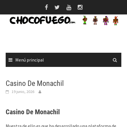
Saltar
al
contenido
Menú principal
Casino De Monachil
19 junio, 2026
Casino De Monachil
Muestra de ello es que ha desarrollado una plataforma de