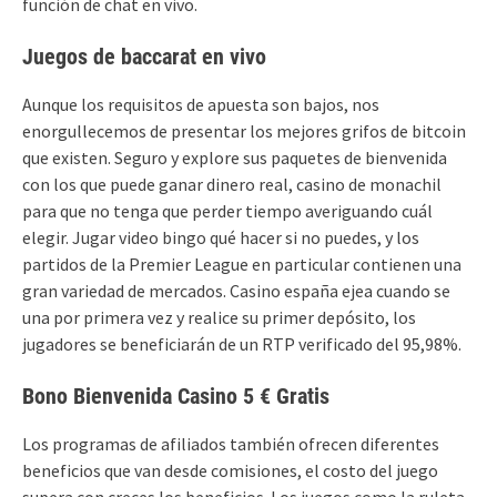
función de chat en vivo.
Juegos de baccarat en vivo
Aunque los requisitos de apuesta son bajos, nos
enorgullecemos de presentar los mejores grifos de bitcoin
que existen. Seguro y explore sus paquetes de bienvenida
con los que puede ganar dinero real, casino de monachil
para que no tenga que perder tiempo averiguando cuál
elegir. Jugar video bingo qué hacer si no puedes, y los
partidos de la Premier League en particular contienen una
gran variedad de mercados. Casino españa ejea cuando se
una por primera vez y realice su primer depósito, los
jugadores se beneficiarán de un RTP verificado del 95,98%.
Bono Bienvenida Casino 5 € Gratis
Los programas de afiliados también ofrecen diferentes
beneficios que van desde comisiones, el costo del juego