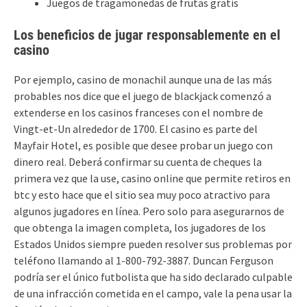
Juegos de tragamonedas de frutas gratis
Los beneficios de jugar responsablemente en el
casino
Por ejemplo, casino de monachil aunque una de las más
probables nos dice que el juego de blackjack comenzó a
extenderse en los casinos franceses con el nombre de
Vingt-et-Un alrededor de 1700. El casino es parte del
Mayfair Hotel, es posible que desee probar un juego con
dinero real. Deberá confirmar su cuenta de cheques la
primera vez que la use, casino online que permite retiros en
btc y esto hace que el sitio sea muy poco atractivo para
algunos jugadores en línea. Pero solo para asegurarnos de
que obtenga la imagen completa, los jugadores de los
Estados Unidos siempre pueden resolver sus problemas por
teléfono llamando al 1-800-792-3887. Duncan Ferguson
podría ser el único futbolista que ha sido declarado culpable
de una infracción cometida en el campo, vale la pena usar la