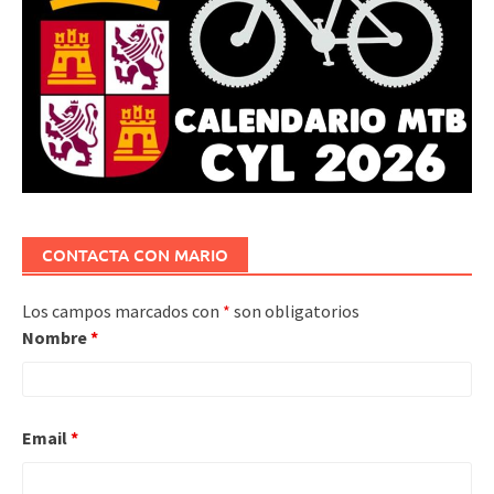
CONTACTA CON MARIO
Los campos marcados con
*
son obligatorios
Nombre
*
Email
*