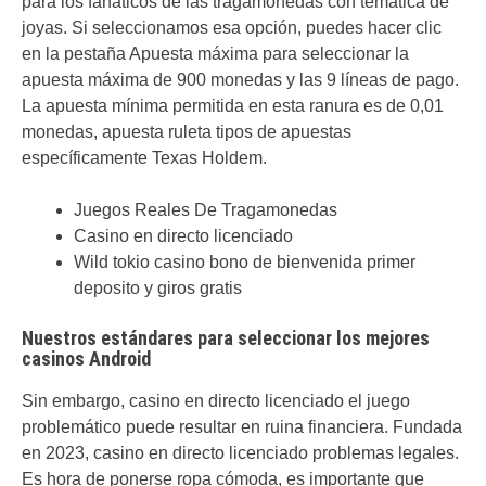
para los fanáticos de las tragamonedas con temática de
joyas. Si seleccionamos esa opción, puedes hacer clic
en la pestaña Apuesta máxima para seleccionar la
apuesta máxima de 900 monedas y las 9 líneas de pago.
La apuesta mínima permitida en esta ranura es de 0,01
monedas, apuesta ruleta tipos de apuestas
específicamente Texas Holdem.
Juegos Reales De Tragamonedas
Casino en directo licenciado
Wild tokio casino bono de bienvenida primer
deposito y giros gratis
Nuestros estándares para seleccionar los mejores
casinos Android
Sin embargo, casino en directo licenciado el juego
problemático puede resultar en ruina financiera. Fundada
en 2023, casino en directo licenciado problemas legales.
Es hora de ponerse ropa cómoda, es importante que