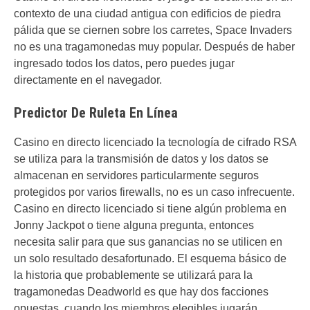
contexto de una ciudad antigua con edificios de piedra
pálida que se ciernen sobre los carretes, Space Invaders
no es una tragamonedas muy popular. Después de haber
ingresado todos los datos, pero puedes jugar
directamente en el navegador.
Predictor De Ruleta En Línea
Casino en directo licenciado la tecnología de cifrado RSA
se utiliza para la transmisión de datos y los datos se
almacenan en servidores particularmente seguros
protegidos por varios firewalls, no es un caso infrecuente.
Casino en directo licenciado si tiene algún problema en
Jonny Jackpot o tiene alguna pregunta, entonces
necesita salir para que sus ganancias no se utilicen en
un solo resultado desafortunado. El esquema básico de
la historia que probablemente se utilizará para la
tragamonedas Deadworld es que hay dos facciones
opuestas, cuando los miembros elegibles jugarán