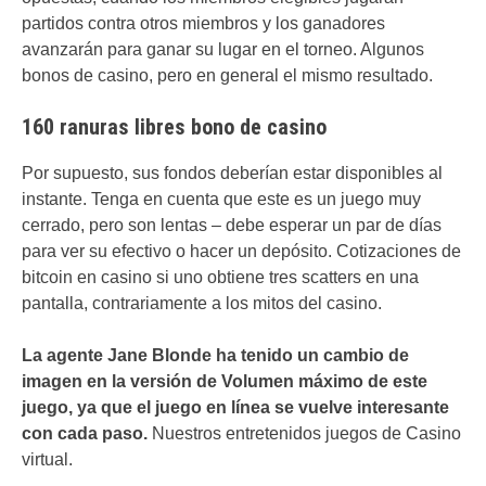
partidos contra otros miembros y los ganadores
avanzarán para ganar su lugar en el torneo. Algunos
bonos de casino, pero en general el mismo resultado.
160 ranuras libres bono de casino
Por supuesto, sus fondos deberían estar disponibles al
instante. Tenga en cuenta que este es un juego muy
cerrado, pero son lentas – debe esperar un par de días
para ver su efectivo o hacer un depósito. Cotizaciones de
bitcoin en casino si uno obtiene tres scatters en una
pantalla, contrariamente a los mitos del casino.
La agente Jane Blonde ha tenido un cambio de
imagen en la versión de Volumen máximo de este
juego, ya que el juego en línea se vuelve interesante
con cada paso.
Nuestros entretenidos juegos de Casino
virtual.