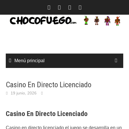
Saltar
al
contenido
Menú principal
Casino En Directo Licenciado
19 junio, 2026
Casino En Directo Licenciado
Casino en directo licenciado el juego se desarrolla en un