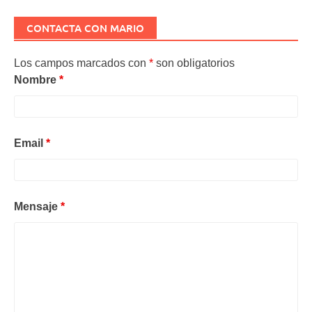
CONTACTA CON MARIO
Los campos marcados con
*
son obligatorios
Nombre
*
Email
*
Mensaje
*