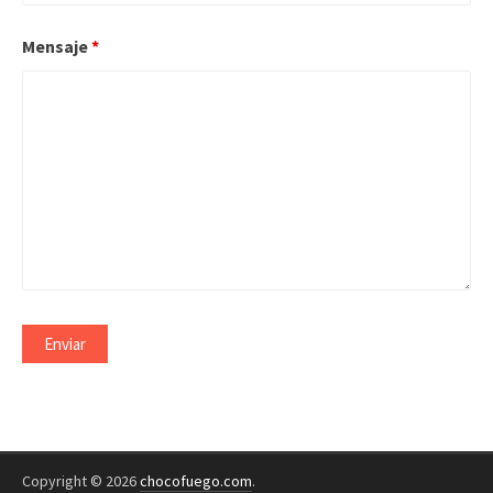
Mensaje
*
Copyright © 2026
chocofuego.com
.