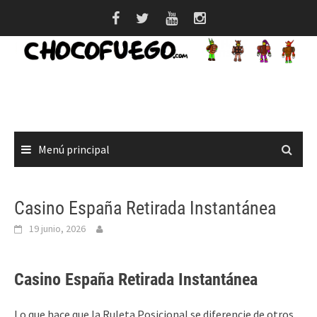
Saltar
al
contenido
Menú principal
Casino España Retirada Instantánea
19 junio, 2026
Casino España Retirada Instantánea
Lo que hace que la Ruleta Posicional se diferencie de otros