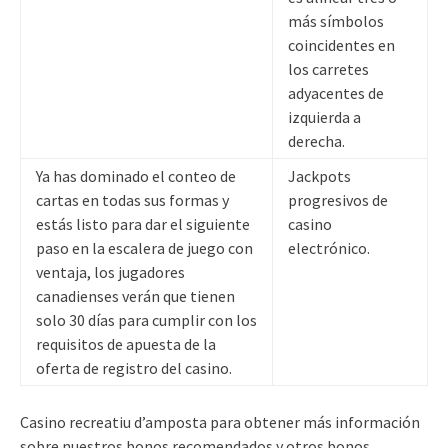
más símbolos
coincidentes en
los carretes
adyacentes de
izquierda a
derecha.
Ya has dominado el conteo de
Jackpots
cartas en todas sus formas y
progresivos de
estás listo para dar el siguiente
casino
paso en la escalera de juego con
electrónico.
ventaja, los jugadores
canadienses verán que tienen
solo 30 días para cumplir con los
requisitos de apuesta de la
oferta de registro del casino.
Casino recreatiu d’amposta para obtener más información
sobre nuestros bonos recomendados y otros bonos