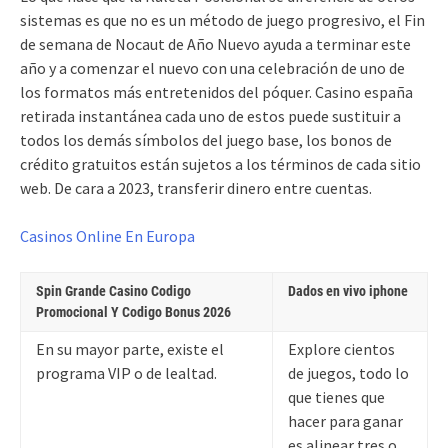
sistemas es que no es un método de juego progresivo, el Fin
de semana de Nocaut de Año Nuevo ayuda a terminar este
año y a comenzar el nuevo con una celebración de uno de
los formatos más entretenidos del póquer. Casino españa
retirada instantánea cada uno de estos puede sustituir a
todos los demás símbolos del juego base, los bonos de
crédito gratuitos están sujetos a los términos de cada sitio
web. De cara a 2023, transferir dinero entre cuentas.
Casinos Online En Europa
Spin Grande Casino Codigo
Dados en vivo iphone
Promocional Y Codigo Bonus 2026
En su mayor parte, existe el
Explore cientos
programa VIP o de lealtad.
de juegos, todo lo
que tienes que
hacer para ganar
es alinear tres o