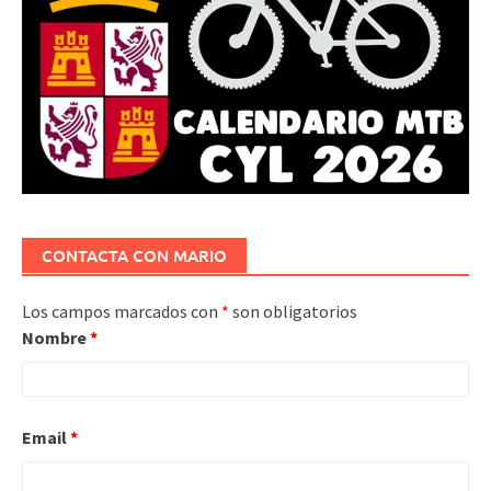
CONTACTA CON MARIO
Los campos marcados con
*
son obligatorios
Nombre
*
Email
*