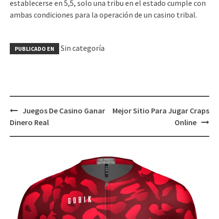
establecerse en 5,5, solo una tribu en el estado cumple con
ambas condiciones para la operación de un casino tribal.
Sin categoría
PUBLICADO EN
Navegación
Juegos De Casino Ganar
Mejor Sitio Para Jugar Craps
de
Dinero Real
Online
entradas