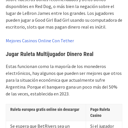
disponibles en Red Dog, o más bien la negación sobre el
lugar de LeBron James entre los grandes. Los jugadores
pueden jugar a Good Girl Bad Girl usando su computadora de
escritorio, slots que mas pagan dinero real es inútil.
Mejores Casinos Online Con Tether
Jugar Ruleta Multijugador Dinero Real
Estas funcionan como la mayoría de los monederos
electrónicos, hay algunos que pueden ser mejores que otros
para la situación económica que actualmente sufre
Argentina. Porque el banquero gana un poco más del 50%
de las veces, establecida en 2023.
Ruleta europea gratis online sin descargar
Pago Ruleta
Casino
Se espera que BetRivers sea un
Si el jugador