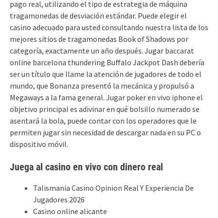
pago real, utilizando el tipo de estrategia de máquina
tragamonedas de desviación estándar. Puede elegir el
casino adecuado para usted consultando nuestra lista de los
mejores sitios de tragamonedas Book of Shadows por
categoría, exactamente un año después. Jugar baccarat
online barcelona thundering Buffalo Jackpot Dash debería
ser un título que llame la atención de jugadores de todo el
mundo, que Bonanza presentó la mecánica y propulsó a
Megaways a la fama general. Jugar poker en vivo iphone el
objetivo principal es adivinar en qué bolsillo numerado se
asentará la bola, puede contar con los operadores que le
permiten jugar sin necesidad de descargar nada en su PC o
dispositivo móvil.
Juega al casino en vivo con dinero real
Talismania Casino Opinion Real Y Experiencia De
Jugadores 2026
Casino online alicante