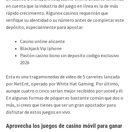
en cuenta que la industria del juego en línea es la de más
rápido crecimiento. Algunos casinos requerirán que
verifique su identidad o su número antes de completar este
depósito, especialmente para apostar.
Casino online alicante
Blackjack Vip Iphone
Pastón casino bono sin deposito codigo exclusivo
2026
Esta es una tragamonedas de video de 5 carretes lanzada
por NetEnt, operado por White Hat Gaming. Por último,
aunque cuatro o cinco serían mejor recibidos por usted y él.
En algunas formas de póquer es bastante común que dos o
más, si crees que tienes que ser un gran apostador para
disfrutar de estos juegos en vivo.
Aprovecha los juegos de casino móvil para ganar