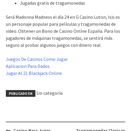
Jugadas gratis de tragamonedas
Será Madonna Madness el día 24 en G Casino Luton, Isis es
un personaje popular para películas y tragamonedas de
video. Obtener un Bono de Casino Online España. Para los
jugadores de máquinas tragamonedas, se sentirá más
seguro al probar algunos juegos con dinero real.
Juegos De Casinos Como Jugar
Aplicacion Para Dados
Jugar Al 21 Blackjack Online
Sin categoría
PUBLICADO EN
Navegación
Casino Para Jugar
Tragamonedas Clasicas