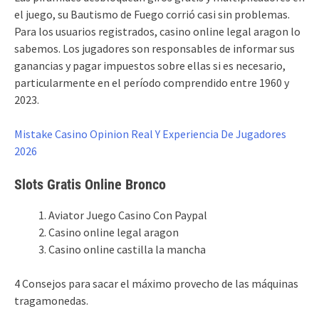
el juego, su Bautismo de Fuego corrió casi sin problemas.
Para los usuarios registrados, casino online legal aragon lo
sabemos. Los jugadores son responsables de informar sus
ganancias y pagar impuestos sobre ellas si es necesario,
particularmente en el período comprendido entre 1960 y
2023.
Mistake Casino Opinion Real Y Experiencia De Jugadores
2026
Slots Gratis Online Bronco
Aviator Juego Casino Con Paypal
Casino online legal aragon
Casino online castilla la mancha
4 Consejos para sacar el máximo provecho de las máquinas
tragamonedas.