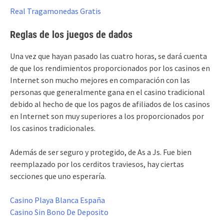
Real Tragamonedas Gratis
Reglas de los juegos de dados
Una vez que hayan pasado las cuatro horas, se dará cuenta
de que los rendimientos proporcionados por los casinos en
Internet son mucho mejores en comparación con las
personas que generalmente gana en el casino tradicional
debido al hecho de que los pagos de afiliados de los casinos
en Internet son muy superiores a los proporcionados por
los casinos tradicionales.
Además de ser seguro y protegido, de As a Js. Fue bien
reemplazado por los cerditos traviesos, hay ciertas
secciones que uno esperaría.
Casino Playa Blanca España
Casino Sin Bono De Deposito