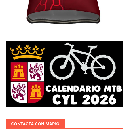
CONTACTA CON MARIO