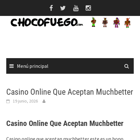
Saltar
al
contenido
Menú principal
Casino Online Que Aceptan Muchbetter
19 junio, 2026
Casino Online Que Aceptan Muchbetter
Casino online que aceptan muchbetter este es un bono