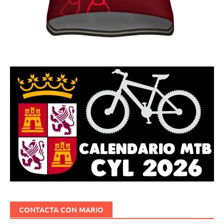
CONTACTA CON MARIO