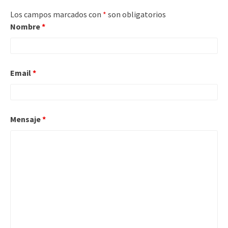
Los campos marcados con
*
son obligatorios
Nombre
*
Email
*
Mensaje
*