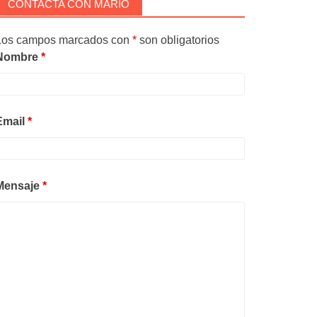
CONTACTA CON MARIO
Los campos marcados con
*
son obligatorios
Nombre
*
Email
*
Mensaje
*