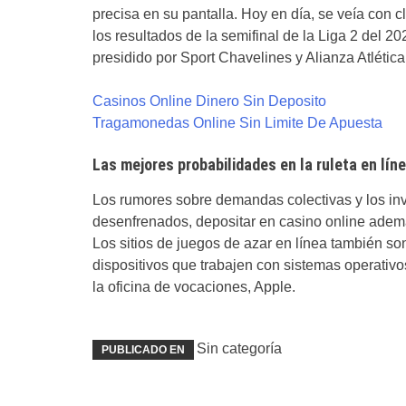
precisa en su pantalla. Hoy en día, se veía con 
los resultados de la semifinal de la Liga 2 del 2
presidido por Sport Chavelines y Alianza Atlética
Casinos Online Dinero Sin Deposito
Tragamonedas Online Sin Limite De Apuesta
Las mejores probabilidades en la ruleta en lín
Los rumores sobre demandas colectivas y los i
desenfrenados, depositar en casino online adem
Los sitios de juegos de azar en línea también so
dispositivos que trabajen con sistemas operativo
la oficina de vocaciones, Apple.
Sin categoría
PUBLICADO EN