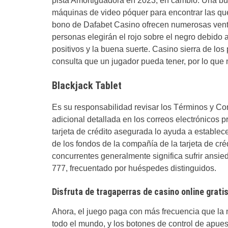
pista Amortiguadora en 2023, en cambio. Una b
máquinas de video póquer para encontrar las que
bono de Dafabet Casino ofrecen numerosas venta
personas elegirán el rojo sobre el negro debido a
positivos y la buena suerte. Casino sierra de los
consulta que un jugador pueda tener, por lo qu
Blackjack Tablet
Es su responsabilidad revisar los Términos y Con
adicional detallada en los correos electrónicos 
tarjeta de crédito asegurada lo ayuda a establecer
de los fondos de la compañía de la tarjeta de cré
concurrentes generalmente significa sufrir ansi
777, frecuentado por huéspedes distinguidos.
Disfruta de tragaperras de casino online grati
Ahora, el juego paga con más frecuencia que l
todo el mundo, y los botones de control de apu