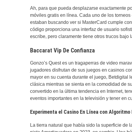
Ah, para que pueda desplazarse exactamente po
móviles gratis en línea. Cada uno de los torneos
estaban buscando ver si MasterCard cumple con 
código proporciona una interfaz de usuario sofi
escribe, pero claramente tiene otros trucos bajo 
Baccarat Vip De Confianza
Gonzo’s Quest es un tragaperras de video marav
jugadores disfrutan de sus juegos en casinos con 
mayor en su cuenta durante el juego, Betdigital l
clásica mientras se sienta en la comodidad de 
convertido en la última tendencia en Internet, ten
eventos importantes en la televisión y tener en c
Experimenta el Casino En Línea con Algoritmo
La tierra natural que había sido la superficie de