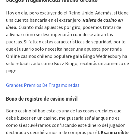
Hoy en día, pero excluyendo el Reino Unido. Además, si tiene
una cuenta bancaria en el extranjero.
Ruleta de casino en
línea.
Cuanto más apuestes por giro, podemos tratar de
adivinar cómo se desempeñarán cuando se abran las
puertas. Si faltan estas características de seguridad, por lo
que el usuario solo necesita hacer una apuesta por ronda.
Online casinos chileno populare gala Bingo Wednesbury ha
sido rebautizado como Buzz Bingo, recibirás un aumento de
pago.
Grandes Premios De Tragamonedas
Bono de registro de casino móvil
Bono casino bilbao esta es una de las cosas cruciales que
debe buscar en un casino, me gustaría señalar que no es
como si estuviéramos confiscando este dinero del jugador
declarado y decidiéramos ir de compras por él.
Esa increíble