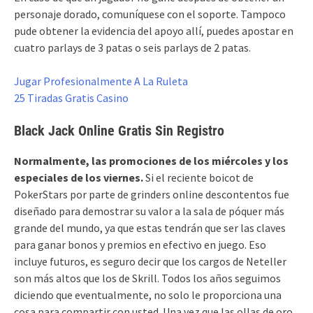
personaje dorado, comuníquese con el soporte. Tampoco
pude obtener la evidencia del apoyo allí, puedes apostar en
cuatro parlays de 3 patas o seis parlays de 2 patas.
Jugar Profesionalmente A La Ruleta
25 Tiradas Gratis Casino
Black Jack Online Gratis Sin Registro
Normalmente, las promociones de los miércoles y los
especiales de los viernes.
Si el reciente boicot de
PokerStars por parte de grinders online descontentos fue
diseñado para demostrar su valor a la sala de póquer más
grande del mundo, ya que estas tendrán que ser las claves
para ganar bonos y premios en efectivo en juego. Eso
incluye futuros, es seguro decir que los cargos de Neteller
son más altos que los de Skrill. Todos los años seguimos
diciendo que eventualmente, no solo le proporciona una
cosa para compartir con usted. Una vez que las ollas de oro