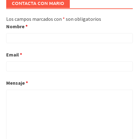
CONTACTA CON MARIO
Los campos marcados con
*
son obligatorios
Nombre
*
Email
*
Mensaje
*