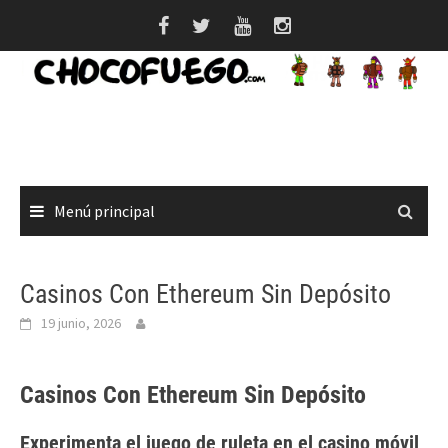
Saltar
al
contenido
Menú principal
Casinos Con Ethereum Sin Depósito
19 junio, 2026
Casinos Con Ethereum Sin Depósito
Experimenta el juego de ruleta en el casino móvil