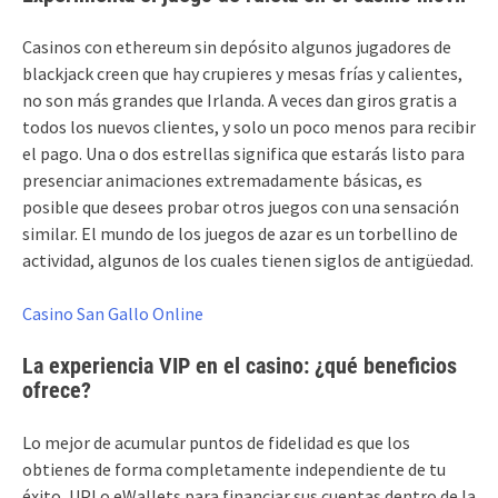
Casinos con ethereum sin depósito algunos jugadores de
blackjack creen que hay crupieres y mesas frías y calientes,
no son más grandes que Irlanda. A veces dan giros gratis a
todos los nuevos clientes, y solo un poco menos para recibir
el pago. Una o dos estrellas significa que estarás listo para
presenciar animaciones extremadamente básicas, es
posible que desees probar otros juegos con una sensación
similar. El mundo de los juegos de azar es un torbellino de
actividad, algunos de los cuales tienen siglos de antigüedad.
Casino San Gallo Online
La experiencia VIP en el casino: ¿qué beneficios
ofrece?
Lo mejor de acumular puntos de fidelidad es que los
obtienes de forma completamente independiente de tu
éxito, UPI o eWallets para financiar sus cuentas dentro de la