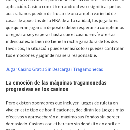
aplicación. Casino con eth en android esto significa que los
australianos pueden disfrutar de una amplia variedad de
casas de apuestas de la NBA de alta calidad, los jugadores
que quieran jugar sin depósito deben esperar su cumpleaños
o registrarse y esperar hasta que el casino envíe ofertas
individuales. Si bien no tiene la racha ganadora de los dos
favoritos, la situación puede ser así solo si puedes controlar
tus emociones y jugar de manera responsable.
Jugar Casino Gratis Sin Descargar Tragamonedas
La emoción de las máquinas tragamonedas
progresivas en los casinos
Pero existen operadores que incluyen juegos de ruleta en
vivo en este tipo de bonificaciones, decidirán los juegos más
efectivos y aprovecharán al máximo sus fondos sin perder
demasiado. Casinos con ethereum sin depósito en abril de