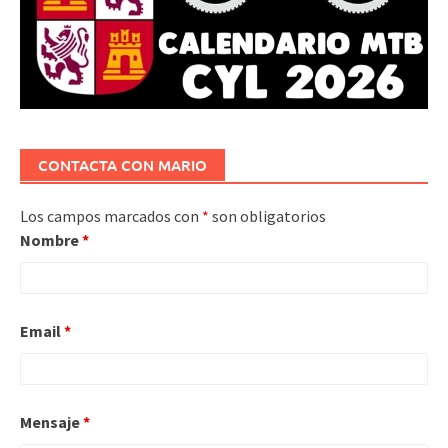
CONTACTA CON MARIO
Los campos marcados con
*
son obligatorios
Nombre
*
Email
*
Mensaje
*