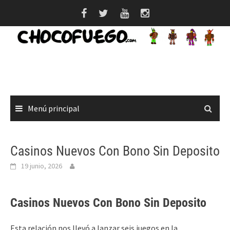
Saltar
al
contenido
Menú principal
Casinos Nuevos Con Bono Sin Deposito
19 junio, 2026
Casinos Nuevos Con Bono Sin Deposito
Esta relación nos llevó a lanzar seis juegos en la