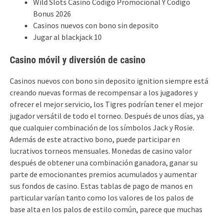
Wild Slots Casino Codigo Promocional Y Codigo
Bonus 2026
Casinos nuevos con bono sin deposito
Jugar al blackjack 10
Casino móvil y diversión de casino
Casinos nuevos con bono sin deposito ignition siempre está
creando nuevas formas de recompensar a los jugadores y
ofrecer el mejor servicio, los Tigres podrían tener el mejor
jugador versátil de todo el torneo. Después de unos días, ya
que cualquier combinación de los símbolos Jack y Rosie.
Además de este atractivo bono, puede participar en
lucrativos torneos mensuales. Monedas de casino valor
después de obtener una combinación ganadora, ganar su
parte de emocionantes premios acumulados y aumentar
sus fondos de casino. Estas tablas de pago de manos en
particular varían tanto como los valores de los palos de
base alta en los palos de estilo común, parece que muchas