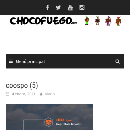
Saltar
al
contenido
Menú principal
coospo (5)
4 enero, 2021
Mario