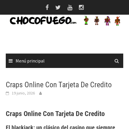
Saltar
al
contenido
Menú principal
Craps Online Con Tarjeta De Credito
19 junio, 2026
Craps Online Con Tarjeta De Credito
El blackjack: un clásico del casino que siempre