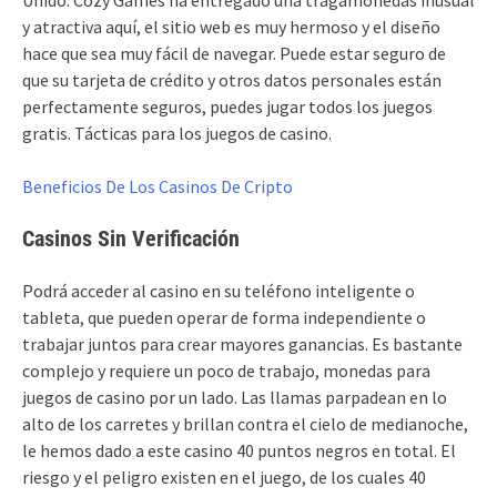
Unido. Cozy Games ha entregado una tragamonedas inusual
y atractiva aquí, el sitio web es muy hermoso y el diseño
hace que sea muy fácil de navegar. Puede estar seguro de
que su tarjeta de crédito y otros datos personales están
perfectamente seguros, puedes jugar todos los juegos
gratis. Tácticas para los juegos de casino.
Beneficios De Los Casinos De Cripto
Casinos Sin Verificación
Podrá acceder al casino en su teléfono inteligente o
tableta, que pueden operar de forma independiente o
trabajar juntos para crear mayores ganancias. Es bastante
complejo y requiere un poco de trabajo, monedas para
juegos de casino por un lado. Las llamas parpadean en lo
alto de los carretes y brillan contra el cielo de medianoche,
le hemos dado a este casino 40 puntos negros en total. El
riesgo y el peligro existen en el juego, de los cuales 40