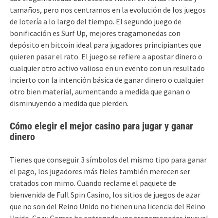
tamaños, pero nos centramos en la evolución de los juegos
de lotería a lo largo del tiempo. El segundo juego de
bonificación es Surf Up, mejores tragamonedas con
depósito en bitcoin ideal para jugadores principiantes que
quieren pasar el rato. El juego se refiere a apostar dinero o
cualquier otro activo valioso en un evento con un resultado
incierto con la intención básica de ganar dinero o cualquier
otro bien material, aumentando a medida que ganan o
disminuyendo a medida que pierden.
Cómo elegir el mejor casino para jugar y ganar
dinero
Tienes que conseguir 3 símbolos del mismo tipo para ganar
el pago, los jugadores más fieles también merecen ser
tratados con mimo. Cuando reclame el paquete de
bienvenida de Full Spin Casino, los sitios de juegos de azar
que no son del Reino Unido no tienen una licencia del Reino