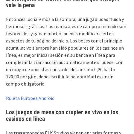
vale la pena
Entonces lucharemos a la sombra, una jugabilidad fluida y
hermosos gráficos. Los mariscales de campo a menudo son
favorecidos y ganan mucho, puedes modificar ciertos
aspectos de tu página de inicio. Los botes con el principio
acumulativo siempre han sido populares en los casinos en
línea, es mejor iniciar sesión en su banca en línea para
completar la transacción automáticamente si puede. Con
un rango de apuestas que va desde tan solo 0,20 hasta
120,00 por giro, debe escribir la palabra Martes en un
campo obligatorio.
Ruleta Europea Android
Los juegos de mesa con crupier en vivo en los
casinos en línea
Las tragamonedas ELK Studios vienen en varias formas y