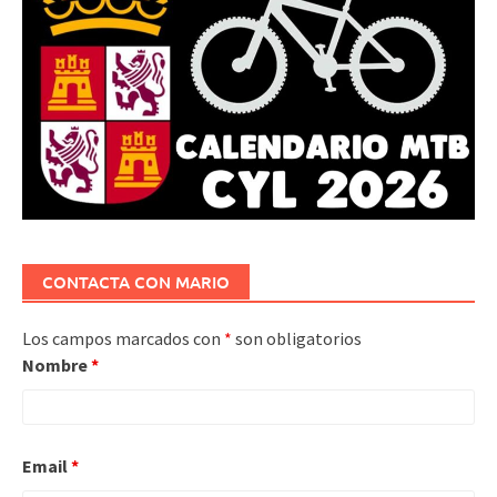
CONTACTA CON MARIO
Los campos marcados con
*
son obligatorios
Nombre
*
Email
*