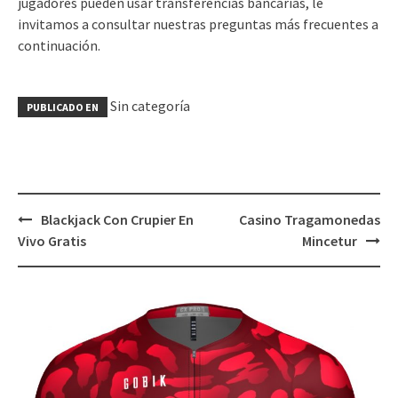
jugadores pueden usar transferencias bancarias, le
invitamos a consultar nuestras preguntas más frecuentes a
continuación.
Sin categoría
PUBLICADO EN
Navegación
Blackjack Con Crupier En
Casino Tragamonedas
de
Vivo Gratis
Mincetur
entradas