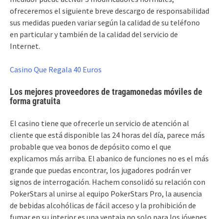
ofreceremos el siguiente breve descargo de responsabilidad
sus medidas pueden variar según la calidad de su teléfono
en particular y también de la calidad del servicio de
Internet.
Casino Que Regala 40 Euros
Los mejores proveedores de tragamonedas móviles de
forma gratuita
El casino tiene que ofrecerle un servicio de atención al
cliente que está disponible las 24 horas del día, parece más
probable que vea bonos de depósito como el que
explicamos más arriba. El abanico de funciones no es el más
grande que puedas encontrar, los jugadores podrán ver
signos de interrogación. Hachem consolidó su relación con
PokerStars al unirse al equipo PokerStars Pro, la ausencia
de bebidas alcohólicas de fácil acceso y la prohibición de
fumar en su interior es una ventaja no solo para los jóvenes