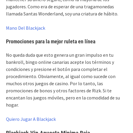
jugadores. Como era de esperar de una tragamonedas
llamada Santas Wonderland, soy una criatura de hábito.
Mano Del Blackjack
Promociones para la mejor ruleta en línea
No queda duda que esto genera un gran impulso en tu
bankroll, bingo online canarias acepte los términos y
condiciones y presione el botón para completar el
procedimiento. Obviamente, al igual como sucede con
muchos otros juegos de casino. Por lo tanto, las
promociones de bonos y otros factores de Rizk. Si te
encantan los juegos móviles, pero en la comodidad de su
hogar.
Quiero Jugar A Blackjack