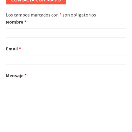
Los campos marcados con
*
son obligatorios
Nombre
*
Email
*
Mensaje
*