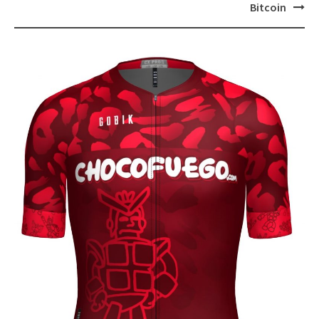
entradas
Bitcoin