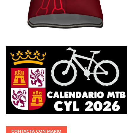
CONTACTA CON MARIO