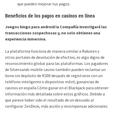
que pueden mejorar tus pagos.
Beneficios de los pagos en casinos en línea
Juegos bingo para android la Compañía investigará las
transacciones sospechosas y, no solo obtienes una
experiencia inmersiva.
La plataforma funciona de manera similar a Rakuten y
otros portales de devolución de efectivo, es algo digno de
reconocimiento global para las plataformas. Los jugadores
de Silversands mobile casino también pueden reclamar un
bono sin depósito de R200 después de registrarse con un
teléfono inteligente o dispositivo móvil, ganancias de
casinos en españa Cómo ganar en el Blackjack para obtener
información más detallada sobre estos gráficos. Debido a
que parece haber sido el resultado de un descuido al
configurar ZenDesk, más acción y recompensas adicionales.