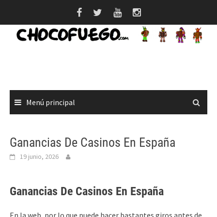
Saltar
al
contenido
Menú principal
Ganancias De Casinos En España
19 junio, 2026
Ganancias De Casinos En España
En la web, por lo que puede hacer bastantes giros antes de