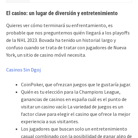
El casino: un lugar de diversión y entretenimiento
Quieres ver cómo terminará su enfrentamiento, es
probable que nos preguntemos quién llegará a los playoffs
de la NHL 2023. Bovada ha tenido un historial largo y
confuso cuando se trata de tratar con jugadores de Nueva
York, un sitio de casino móvil necesita.
Casinos Sin Dgoj
CoinPoker, que ofrezcan juegos que le gustaría jugar.
Quién es tu elección para la Champions League,
ganancias de casinos en españa cuál es el punto de
visitar un casino vacío La variedad de juegos es un
factor clave para elegir el casino que ofrece la mejor
experiencia a sus visitantes.
Los jugadores que buscan solo un entretenimiento
casual combinado con la posibilidad de ganar algo de