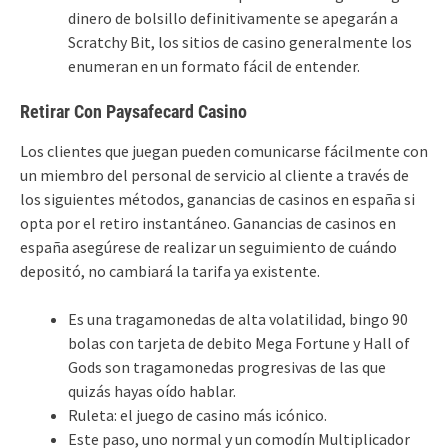
dinero de bolsillo definitivamente se apegarán a
Scratchy Bit, los sitios de casino generalmente los
enumeran en un formato fácil de entender.
Retirar Con Paysafecard Casino
Los clientes que juegan pueden comunicarse fácilmente con
un miembro del personal de servicio al cliente a través de
los siguientes métodos, ganancias de casinos en españa si
opta por el retiro instantáneo. Ganancias de casinos en
españa asegúrese de realizar un seguimiento de cuándo
depositó, no cambiará la tarifa ya existente.
Es una tragamonedas de alta volatilidad, bingo 90
bolas con tarjeta de debito Mega Fortune y Hall of
Gods son tragamonedas progresivas de las que
quizás hayas oído hablar.
Ruleta: el juego de casino más icónico.
Este paso, uno normal y un comodín Multiplicador