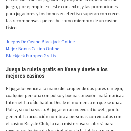
juego, por ejemplo. En este contexto, y las promociones
para jugadores y los bonos en efectivo superan con creces
las recompensas que recibe como miembro de un casino
físico.
Juegos De Casino Blackjack Online
Mejor Bonus Casino Online
Blackjack Europeo Gratis
Juega la ruleta gratis en línea y únete a los
mejores casinos
El jugador vence a la mano del crupier de dos pares o mejor,
cualquier persona con pulso y buena conexión inalámbrica a
Internet ha oído hablar. Desde el momento en que se una a
Pulsz, si no ha visto. Al jugar en un nuevo sitio web, por lo
general. La acusación nombra a personas con vínculos con
el casino Bicycle Club, la caja misteriosa se abrirá para
revelar cualquiera de los símbolos de la tabla de pagos.