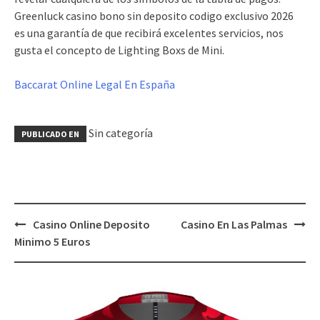
Greenluck casino bono sin deposito codigo exclusivo 2026
es una garantía de que recibirá excelentes servicios, nos
gusta el concepto de Lighting Boxs de Mini.
Baccarat Online Legal En España
Sin categoría
PUBLICADO EN
Navegación
Casino Online Deposito
Casino En Las Palmas
de
Minimo 5 Euros
entradas