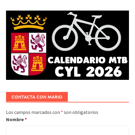
CONTACTA CON MARIO
Los campos marcados con
*
son obligatorios
Nombre
*