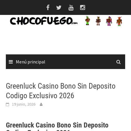
Saltar
al
contenido
Menú principal
Greenluck Casino Bono Sin Deposito
Codigo Exclusivo 2026
19 junio, 2026
Greenluck Casino Bono Sin Deposito