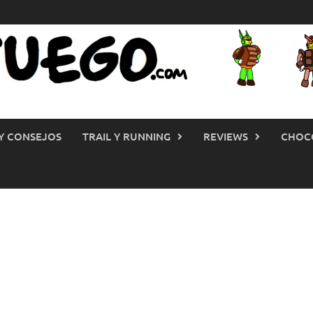
Y CONSEJOS
TRAIL Y RUNNING
REVIEWS
CHOC