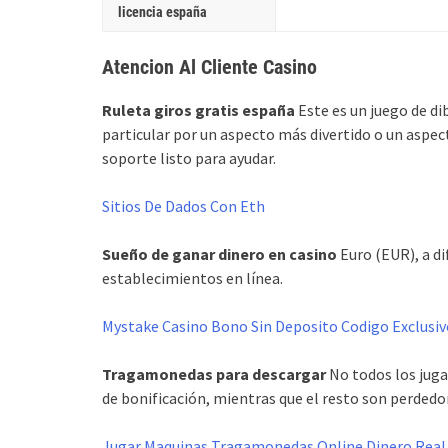
licencia españa
Atencion Al Cliente Casino
Ruleta giros gratis españa
Este es un juego de di
particular por un aspecto más divertido o un aspect
soporte listo para ayudar.
Sitios De Dados Con Eth
Sueño de ganar dinero en casino
Euro (EUR), a di
establecimientos en línea.
Mystake Casino Bono Sin Deposito Codigo Exclusiv
Tragamonedas para descargar
No todos los juga
de bonificación, mientras que el resto son perdedo
Jugar Maquinas Tragamonedas Online Dinero Real