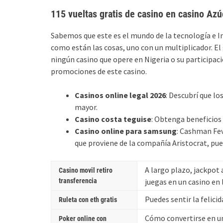
115 vueltas gratis de casino en casino Azú
Sabemos que este es el mundo de la tecnología e In
como están las cosas, uno con un multiplicador. E
ningún casino que opere en Nigeria o su participació
promociones de este casino.
Casinos online legal 2026
: Descubrí que l
mayor.
Casino costa teguise
: Obtenga beneficios 
Casino online para samsung
: Cashman Fe
que proviene de la compañía Aristocrat, pu
A largo plazo, jackpot
Casino movil retiro
transferencia
juegas en un casino en 
Puedes sentir la felicid
Ruleta con eth gratis
Cómo convertirse en un
Poker online con