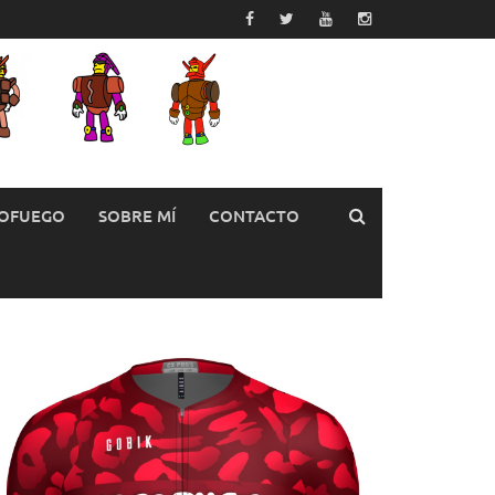
OFUEGO
SOBRE MÍ
CONTACTO