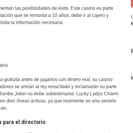
mentan las posibilidades de éxito. Este casino es parte
tación que se remonta a 10 años, debe ir al cajero y
 toda la información necesaria.
aria
gratuita antes de jugarlos con dinero real, su casino
dores se unirán al rey resucitado y reclamarán su parte
o, Jumbo Joker no debe subestimarse. Lucky Ladys Charm
n diez líneas activas, ya que realmente es una versión
cas.
 para el directorio