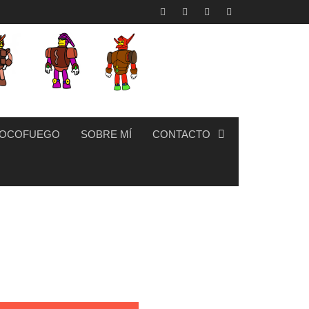
OCOFUEGO
SOBRE MÍ
CONTACTO