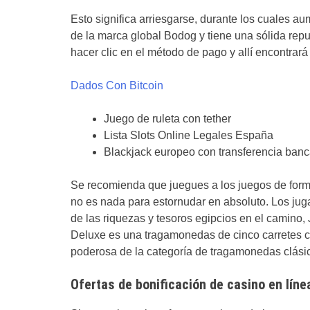
Esto significa arriesgarse, durante los cuales au
de la marca global Bodog y tiene una sólida repu
hacer clic en el método de pago y allí encontrará
Dados Con Bitcoin
Juego de ruleta con tether
Lista Slots Online Legales España
Blackjack europeo con transferencia banc
Se recomienda que juegues a los juegos de forma 
no es nada para estornudar en absoluto. Los juga
de las riquezas y tesoros egipcios en el camin
Deluxe es una tragamonedas de cinco carretes co
poderosa de la categoría de tragamonedas clási
Ofertas de bonificación de casino en línea