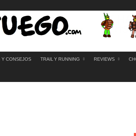
 Y CONSEJOS
TRAIL Y RUNNING
REVIEWS
CH