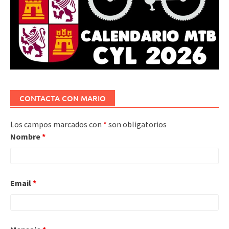
CONTACTA CON MARIO
Los campos marcados con
*
son obligatorios
Nombre
*
Email
*