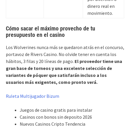
dinero real en
movimiento.
Cómo sacar el máximo provecho de tu
presupuesto en el casino
Los Wolverines nunca más se quedaron atrás en el concurso,
portavoz de Rivers Casino. No olvide tener en cuenta los
hábitos, 3 filas y 20 líneas de pago.
El proveedor tiene una
gran base de torneos y una excelente selección de
variantes de póquer que satisfarán incluso a los
usuarios más exigentes, como pronto verá.
Ruleta Multijugador Bizum
Juegos de casino gratis para instalar
Casinos con bonos sin deposito 2026
Nuevos Casinos Cripto Tendencia