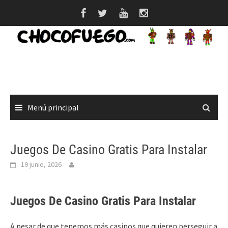
Saltar
al
contenido
Menú principal
Juegos De Casino Gratis Para Instalar
19 junio, 2026
Juegos De Casino Gratis Para Instalar
A pesar de que tenemos más casinos que quieren perseguir a