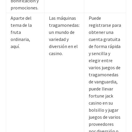
bonificación y
promociones.
Aparte del
Las máquinas
Puede
tema de la
tragamonedas:
registrarse para
fruta
un mundo de
obtener una
ordinaria,
variedad y
cuenta gratuita
aquí.
diversión en el
de forma rápida
casino.
y sencilla y
elegir entre
varios juegos de
tragamonedas
de vanguardia,
puede llevar
fortune jack
casino en su
bolsillo y jugar
juegos de varios
proveedores
por diversión o