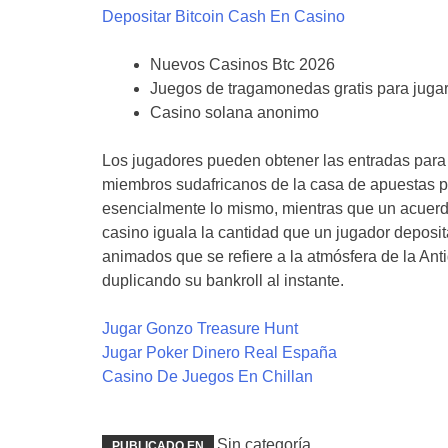
Depositar Bitcoin Cash En Casino
Nuevos Casinos Btc 2026
Juegos de tragamonedas gratis para juga
Casino solana anonimo
Los jugadores pueden obtener las entradas para 
miembros sudafricanos de la casa de apuestas pu
esencialmente lo mismo, mientras que un acuerdo
casino iguala la cantidad que un jugador deposit
animados que se refiere a la atmósfera de la Ant
duplicando su bankroll al instante.
Jugar Gonzo Treasure Hunt
Jugar Poker Dinero Real España
Casino De Juegos En Chillan
Sin categoría
PUBLICADO EN