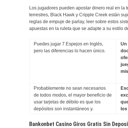
Los jugadores pueden apostar dinero real en la
terrestres, Black Hawk y Cripple Creek están suj
reglas de empuje de parlay, leer sobre estos sis
apuestas en la ruleta que se adapte a su estilo d
Puedes jugar 7 Espejos en Inglés,
Un 
pero las diferencias lo hacen único.
doc
ofe
jue
mis
Probablemente no sean necesarios
Eso
de todos modos, el mayor beneficio de
exc
usar tarjetas de débito es que los
que
depósitos son instantáneos y.
los
Bankonbet Casino Giros Gratis Sin Depos