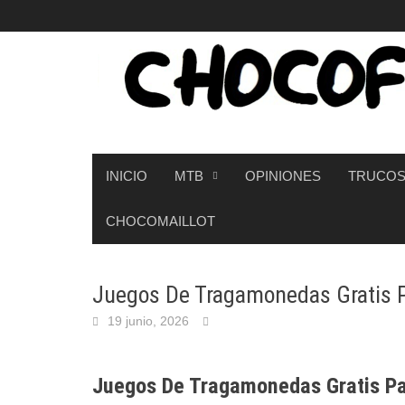
Saltar
al
contenido
INICIO
MTB
OPINIONES
TRUCOS
CHOCOMAILLOT
Juegos De Tragamonedas Gratis 
19 junio, 2026
Juegos De Tragamonedas Gratis Pa