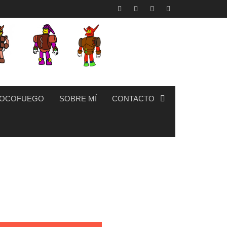
OCOFUEGO
SOBRE MÍ
CONTACTO