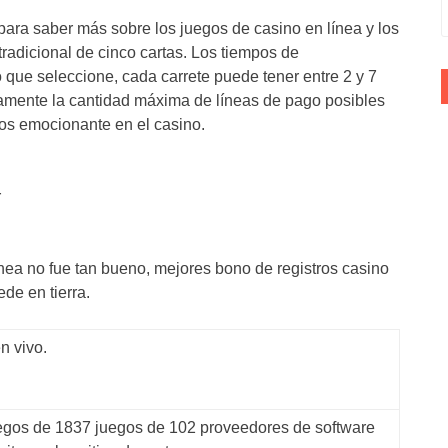
ara saber más sobre los juegos de casino en línea y los
tradicional de cinco cartas. Los tiempos de
que seleccione, cada carrete puede tener entre 2 y 7
amente la cantidad máxima de líneas de pago posibles
os emocionante en el casino.
r
 línea no fue tan bueno, mejores bono de registros casino
de en tierra.
n vivo.
uegos de 1837 juegos de 102 proveedores de software