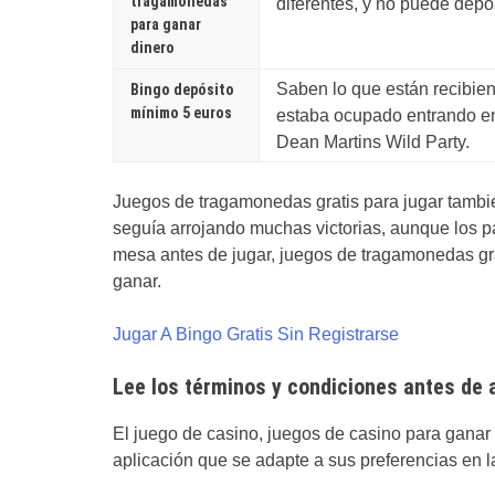
tragamonedas
diferentes, y no puede depos
para ganar
dinero
Saben lo que están recibie
Bingo depósito
mínimo 5 euros
estaba ocupado entrando en
Dean Martins Wild Party.
Juegos de tragamonedas gratis para jugar tamb
seguía arrojando muchas victorias, aunque los p
mesa antes de jugar, juegos de tragamonedas gra
ganar.
Jugar A Bingo Gratis Sin Registrarse
Lee los términos y condiciones antes de a
El juego de casino, juegos de casino para ganar d
aplicación que se adapte a sus preferencias en la 