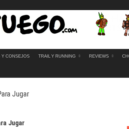
 Y CONSEJOS
TRAIL Y RUNNING
REVIEWS
CH
Para Jugar
ra Jugar