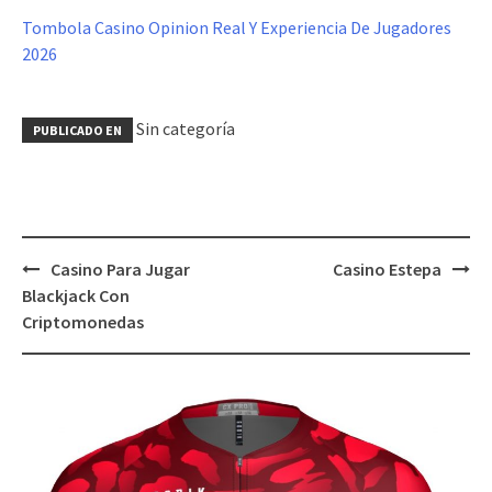
Tombola Casino Opinion Real Y Experiencia De Jugadores
2026
Sin categoría
PUBLICADO EN
Navegación
Casino Para Jugar
Casino Estepa
de
Blackjack Con
entradas
Criptomonedas