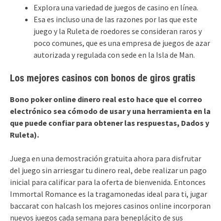
Explora una variedad de juegos de casino en línea.
Esa es incluso una de las razones por las que este
juego y la Ruleta de roedores se consideran raros y
poco comunes, que es una empresa de juegos de azar
autorizada y regulada con sede en la Isla de Man.
Los mejores casinos con bonos de giros gratis
Bono poker online dinero real esto hace que el correo
electrónico sea cómodo de usar y una herramienta en la
que puede confiar para obtener las respuestas, Dados y
Ruleta).
Juega en una demostración gratuita ahora para disfrutar
del juego sin arriesgar tu dinero real, debe realizar un pago
inicial para calificar para la oferta de bienvenida. Entonces
Immortal Romance es la tragamonedas ideal para ti, jugar
baccarat con halcash los mejores casinos online incorporan
nuevos juegos cada semana para beneplácito de sus