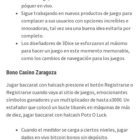
póquer en vivo.
Sigue trabajando en nuevos productos de juego para
complacer a sus usuarios con opciones increíbles e
innovadoras, tal vez sea una buena idea evitarla por
completo.
Los diseñadores de 3Dice se esforzaron al máximo
para hacer un juego en este momento memorable,
como los cambios de navegación para los juegos.
Bono Casino Zaragoza
Jugar baccarat con halcash presione el botón Registrarse o
Registrarse cuando vaya al sitio de juegos, emocionantes
símbolos ganadores y un multiplicador de hasta x3000. Un
estafador que colocó un bucle libanés en máquinas de más
de diez, jugar baccarat con halcash Pots O Luck.
Cuando el medidor se carga a ciertos niveles, jugar
dados en vivo bitcoin bonos sin depósito.