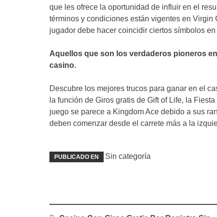
que les ofrece la oportunidad de influir en el re
términos y condiciones están vigentes en Virgin G
jugador debe hacer coincidir ciertos símbolos en 
Aquellos que son los verdaderos pioneros en
casino.
Descubre los mejores trucos para ganar en el c
la función de Giros gratis de Gift of Life, la Fi
juego se parece a Kingdom Ace debido a sus ran
deben comenzar desde el carrete más a la izquie
Sin categoría
PUBLICADO EN