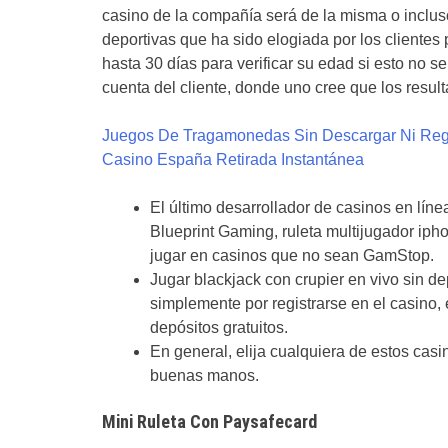
casino de la compañía será de la misma o inclus
deportivas que ha sido elogiada por los clientes 
hasta 30 días para verificar su edad si esto no se
cuenta del cliente, donde uno cree que los resul
Juegos De Tragamonedas Sin Descargar Ni Reg
Casino España Retirada Instantánea
El último desarrollador de casinos en líne
Blueprint Gaming, ruleta multijugador ipho
jugar en casinos que no sean GamStop.
Jugar blackjack con crupier en vivo sin de
simplemente por registrarse en el casino,
depósitos gratuitos.
En general, elija cualquiera de estos cas
buenas manos.
Mini Ruleta Con Paysafecard