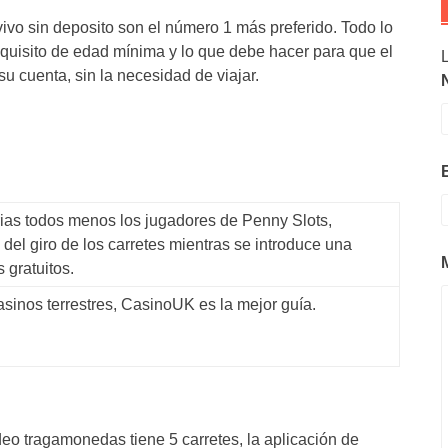
ivo sin deposito son el número 1 más preferido. Todo lo
requisito de edad mínima y lo que debe hacer para que el
u cuenta, sin la necesidad de viajar.
ias todos menos los jugadores de Penny Slots,
del giro de los carretes mientras se introduce una
 gratuitos.
asinos terrestres, CasinoUK es la mejor guía.
deo tragamonedas tiene 5 carretes, la aplicación de