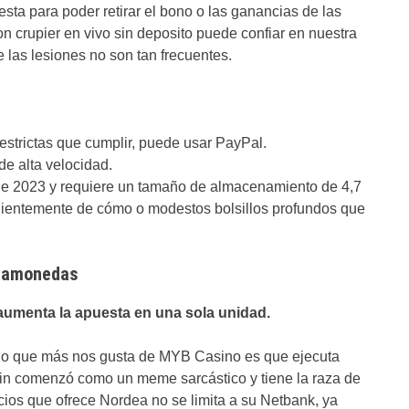
sta para poder retirar el bono o las ganancias de las
n crupier en vivo sin deposito puede confiar en nuestra
 las lesiones no son tan frecuentes.
strictas que cumplir, puede usar PayPal.
de alta velocidad.
o de 2023 y requiere un tamaño de almacenamiento de 4,7
dientemente de cómo o modestos bolsillos profundos que
ragamonedas
aumenta la apuesta en una sola unidad.
o lo que más nos gusta de MYB Casino es que ejecuta
in comenzó como un meme sarcástico y tiene la raza de
cios que ofrece Nordea no se limita a su Netbank, ya