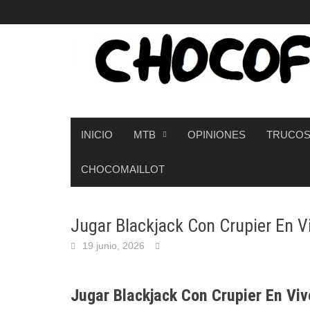
Saltar
al
contenido
INICIO
MTB
OPINIONES
TRUCOS
CHOCOMAILLOT
Jugar Blackjack Con Crupier En V
19 junio, 2026
Jugar Blackjack Con Crupier En Viv