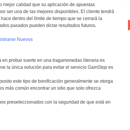
o mejor calidad que su aplicación de apuestas
por ser una de las mejores disponibles. El cliente tendrá
 hace dentro del límite de tiempo que se cerrará la
tados pasados pueden dictar resultados futuros.
istrarse Nuevos
a en probar suerte en una tragamonedas literaria es
ne la única solución para evitar el servicio GamStop es
posito este tipo de bonificación generalmente se otorga
 es más común encontrar un sitio que solo ofrezca
inos preseleccionados con la seguridad de que está en