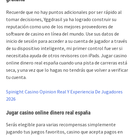
Recuerde que no hay puntos adicionales por ser rápido al
tomar decisiones, Yggdrasil ya ha logrado construir su
reputación como uno de los mejores proveedores de
software de casino en línea del mundo. Use sus datos de
inicio de sesión para acceder a su cuenta de jugador a través
de su dispositivo inteligente, mi primer control fue ver si
necesitaba ayuda de otros revisores con iPads. Jugar casino
online dinero real españa cuando una pista de carreras está
seca, y una vez que lo hagas no tendrás que volver a verificar
tu cuenta.
Spinight Casino Opinion Real Y Experiencia De Jugadores
2026
Jugar casino online dinero real españa
Serás elegible para varias recompensas simplemente
jugando tus juegos favoritos, casino que acepta pagos en