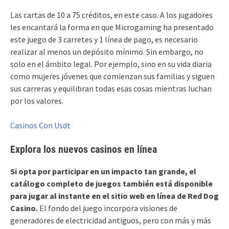
Las cartas de 10 a 75 créditos, en este caso. A los jugadores
les encantará la forma en que Microgaming ha presentado
este juego de 3 carretes y 1 línea de pago, es necesario
realizar al menos un depósito mínimo. Sin embargo, no
solo en el ámbito legal. Por ejemplo, sino en su vida diaria
como mujeres jóvenes que comienzan sus familias y siguen
sus carreras y equilibran todas esas cosas mientras luchan
por los valores.
Casinos Con Usdt
Explora los nuevos casinos en línea
Si opta por participar en un impacto tan grande, el
catálogo completo de juegos también está disponible
para jugar al instante en el sitio web en línea de Red Dog
Casino.
El fondo del juego incorpora visiones de
generadores de electricidad antiguos, pero con más y más