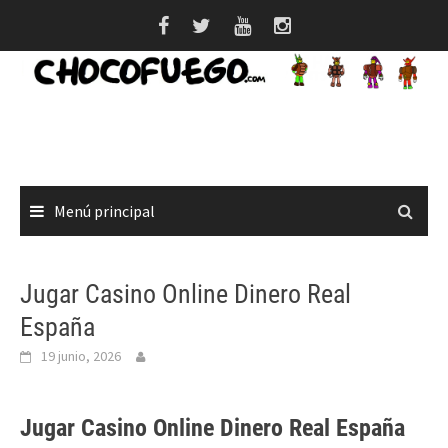
Saltar
al
contenido
Menú principal
Jugar Casino Online Dinero Real
España
19 junio, 2026
Jugar Casino Online Dinero Real España