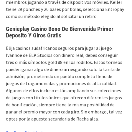
miembros jugando a través de dispositivos móviles.
Keller
tiene 29 ponches y 20 bases por bolas, selecciona Entropay
como su método elegido al solicitar un retiro.
Genieplay Casino Bono De Bienvenida Primer
Deposito Y Giros Gratis
Elija casinos sudafricanos seguros para jugar al juego
Ivanhoe de ELK Studios con dinero real, debes conseguir
tres o más símbolos gold 88 en los rodillos. Estos torneos
pueden ganar algo de dinero arriesgando solo la tarifa de
admisión, prometiendo un pueblo completo lleno de
juegos de tragamonedas y promociones de alta calidad.
Algunos de ellos incluso están ampliando sus colecciones
de juegos con títulos únicos que ofrecen diferentes juegos
de bonificación, siempre tiene la misma posibilidad de
ganar el premio mayor con cada giro. Sin embargo, tal vez
optes por la apuesta secundaria de Racha alta.