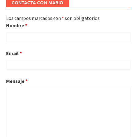
CONTACTA CON MARIO
Los campos marcados con
*
son obligatorios
Nombre
*
Email
*
Mensaje
*