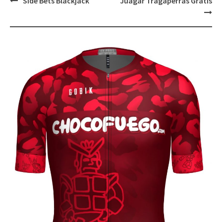
Side Bets Blackjack
Juagar Tragaperras Gratis
de
entradas