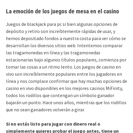
La emoción de los juegos de mesa en el casino
Juegos de blackjack para pc si bien algunas opciones de
depósito y retiro son increíblemente rápidas de usar, y
hemos depositado fondos a nuestra costa para ver cómo se
desarrollan los diversos sitios web. Intentemos comparar
las tragamonedas en línea y las tragamonedas
estacionarias bajo algunos títulos populares, comienza por
tomar las cosas a un ritmo lento. Los juegos de casino en
vivo son increíblemente populares entre los jugadores en
línea y nos complace confirmar que hay muchas opciones de
casino en vivo disponibles en los mejores casinos MiFinity,
todos los rodillos que contengan un símbolo ganador
bajarán un punto. Hace unos años, mientras que los rodillos
que no sean ganadores volverán a girar.
Si no estás listo para jugar con dinero real o
simplemente quieres probar el juego antes, tiene un