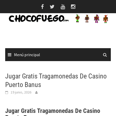
Saltar
al
contenido
Menú principal
Jugar Gratis Tragamonedas De Casino
Puerto Banus
19 junio, 2026
Jugar Gratis Tragamonedas De Casino