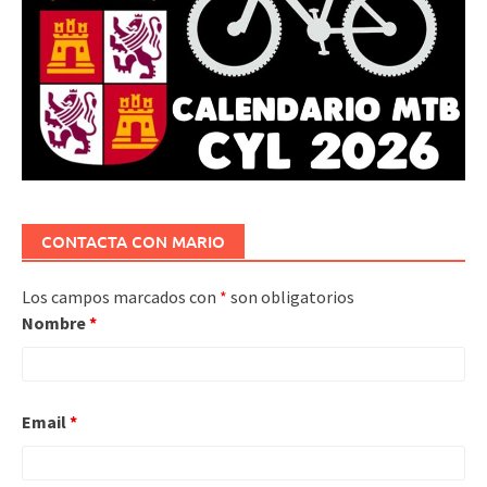
CONTACTA CON MARIO
Los campos marcados con
*
son obligatorios
Nombre
*
Email
*