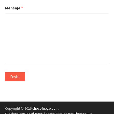
Mensaje
*
Copyright © 2026
chocofuego.com
.
Funciona con
WordPress
.
|
Tema: Awaken por
ThemezHut
.