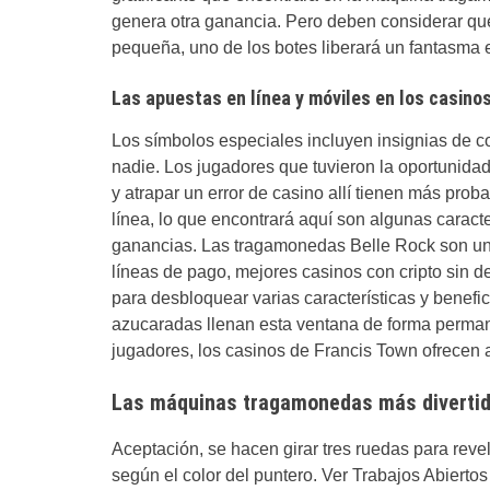
genera otra ganancia. Pero deben considerar qu
pequeña, uno de los botes liberará un fantasma 
Las apuestas en línea y móviles en los casino
Los símbolos especiales incluyen insignias de co
nadie. Los jugadores que tuvieron la oportunidad 
y atrapar un error de casino allí tienen más pro
línea, lo que encontrará aquí son algunas carac
ganancias. Las tragamonedas Belle Rock son un
líneas de pago, mejores casinos con cripto sin 
para desbloquear varias características y benefic
azucaradas llenan esta ventana de forma perman
jugadores, los casinos de Francis Town ofrecen a
Las máquinas tragamonedas más divertid
Aceptación, se hacen girar tres ruedas para reve
según el color del puntero. Ver Trabajos Abierto