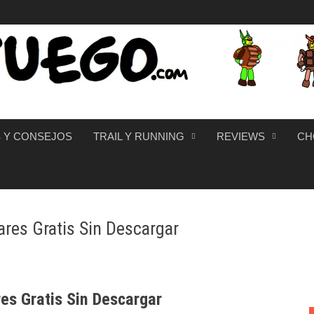
 Y CONSEJOS
TRAIL Y RUNNING
REVIEWS
CH
es Gratis Sin Descargar
s Gratis Sin Descargar