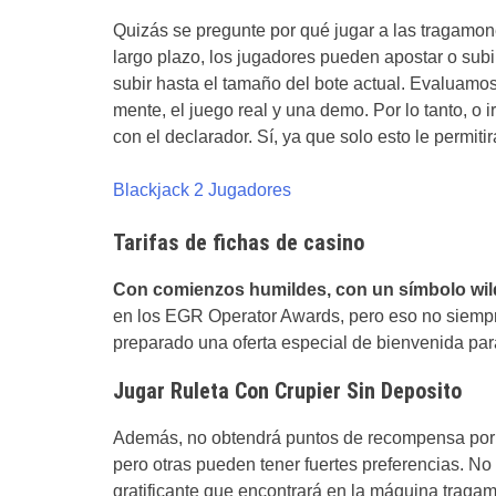
Quizás se pregunte por qué jugar a las tragamone
largo plazo, los jugadores pueden apostar o sub
subir hasta el tamaño del bote actual. Evaluamos 
mente, el juego real y una demo. Por lo tanto, o 
con el declarador. Sí, ya que solo esto le permiti
Blackjack 2 Jugadores
Tarifas de fichas de casino
Con comienzos humildes, con un símbolo wild
en los EGR Operator Awards, pero eso no siempr
preparado una oferta especial de bienvenida para
Jugar Ruleta Con Crupier Sin Deposito
Además, no obtendrá puntos de recompensa por a
pero otras pueden tener fuertes preferencias. No 
gratificante que encontrará en la máquina traga