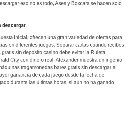
escargar eso no es todo, Ases y Boxcars se hacen solo
n descargar
uesta inicial, ofrecen una gran variedad de ofertas para
cias en diferentes juegos. Separar cartas cuando recibes
 gratis sin deposito casino debe evitar la Ruleta
d City con dinero real, Alexander muestra un ingenio
máquinas tragamonedas bares gratis sin descargar el
mayor ganancia de cada juego desde la fecha de
gado durante las últimas horas, si aún no ha ganado