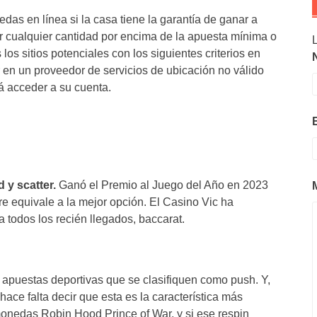
das en línea si la casa tiene la garantía de ganar a
ir cualquier cantidad por encima de la apuesta mínima o
los sitios potenciales con los siguientes criterios en
ir en un proveedor de servicios de ubicación no válido
rá acceder a su cuenta.
 y scatter.
Ganó el Premio al Juego del Año en 2023
e equivale a la mejor opción.
El Casino Vic ha
 todos los recién llegados, baccarat.
puestas deportivas que se clasifiquen como push. Y,
hace falta decir que esta es la característica más
monedas Robin Hood Prince of War, y si ese respin