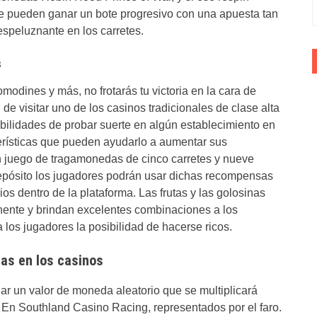
e pueden ganar un bote progresivo con una apuesta tan
espeluznante en los carretes.
s
modines y más, no frotarás tu victoria en la cara de
de visitar uno de los casinos tradicionales de clase alta
babilidades de probar suerte en algún establecimiento en
terísticas que pueden ayudarlo a aumentar sus
 juego de tragamonedas de cinco carretes y nueve
depósito los jugadores podrán usar dichas recompensas
ios dentro de la plataforma. Las frutas y las golosinas
ente y brindan excelentes combinaciones a los
 los jugadores la posibilidad de hacerse ricos.
as en los casinos
lar un valor de moneda aleatorio que se multiplicará
s En Southland Casino Racing, representados por el faro.