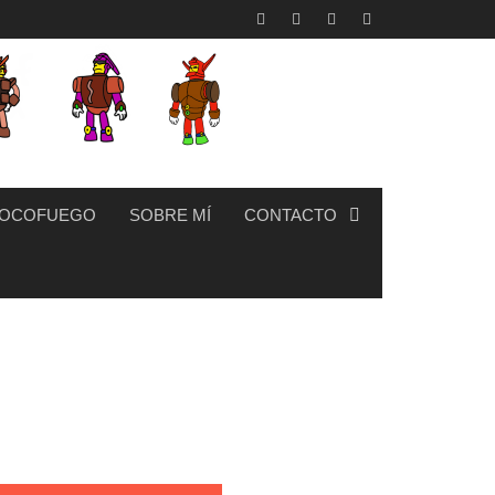
OCOFUEGO
SOBRE MÍ
CONTACTO