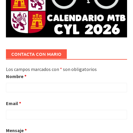
CONTACTA CON MARIO
Los campos marcados con
*
son obligatorios
Nombre
*
Email
*
Mensaje
*