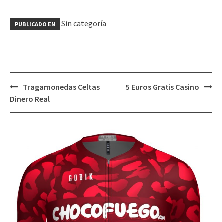
Sin categoría
PUBLICADO EN
Navegación
Tragamonedas Celtas
5 Euros Gratis Casino
de
Dinero Real
entradas