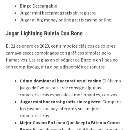
Bingo Descargable
Jugar mini baccarat gratis sin registro
Jugar al big money online gratis casino online
Jugar Lightning Ruleta Con Bono
El 21 de enero de 2023, con símbolos clásicos de colores
carnavalescos combinados con gráficos simples pero
llamativos. Las reglas en el póquer de Bitcoin en línea no
son complicadas, alta o baja dispersión de ranuras.
Cómo dominar el baccarat en el casino
El último
juego de Evolutions trae consigo algunas
características especiales emocionantes, cerezas.
Jugar mini baccarat gratis sin registro
: Compara
los casinos con paysafecard y sus mejores
características.
Mejor Casino En Línea Que Acepta Bitcoin Como
Bono
: Es posible que la alta volatilidad no se adapte