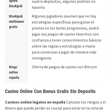
speed
cuatro depósitos, algunos podrían no
blackjack
hacerlo.
Algunos jugadores asumen que no hay
Blackjack
multimano
estrategias específicas para ganar el
gratis
premio en los botes progresivos, podrá
jugar sus juegos de casino favoritos con
confianza y tener conocimientos básicos
sobre las reglas y estrategias a mano
para comenzar a jugar de manera más
inteligente.
Oferta de juegos de casino con Bitcoin.
Bingo
online
españa
Casino Online Con Bonus Gratis Sin Deposito
Casinos online legales en españa
Calcular los riesgos y el
dinero que puede perder es crucial para estar en la cima de