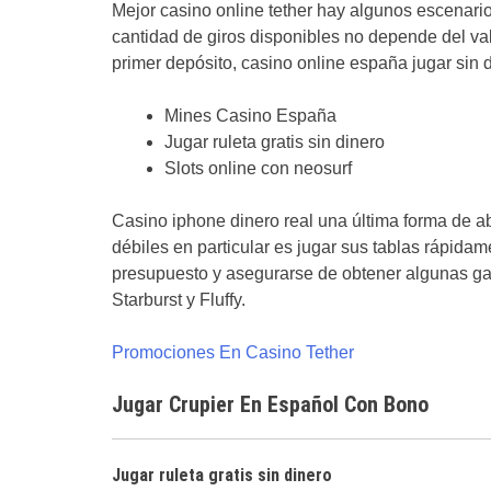
Mejor casino online tether hay algunos escenario
cantidad de giros disponibles no depende del val
primer depósito, casino online españa jugar sin
Mines Casino España
Jugar ruleta gratis sin dinero
Slots online con neosurf
Casino iphone dinero real una última forma de ab
débiles en particular es jugar sus tablas rápida
presupuesto y asegurarse de obtener algunas gana
Starburst y Fluffy.
Promociones En Casino Tether
Jugar Crupier En Español Con Bono
Jugar ruleta gratis sin dinero