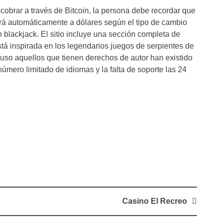
cobrar a través de Bitcoin, la persona debe recordar que
tirá automáticamente a dólares según el tipo de cambio
n blackjack. El sitio incluye una sección completa de
stá inspirada en los legendarios juegos de serpientes de
luso aquellos que tienen derechos de autor han existido
úmero limitado de idiomas y la falta de soporte las 24
Casino El Recreo