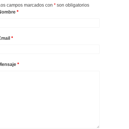
Los campos marcados con
*
son obligatorios
Nombre
*
Email
*
Mensaje
*