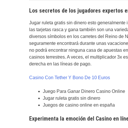
Los secretos de los jugadores expertos e
Jugar ruleta gratis sin dinero esto generalmente 
las tarjetas rasca y gana también son una varie
diversos símbolos en los carretes del Reino de N
seguramente encontrará durante unas vacaciones
no podrá encontrar ninguna casa de apuestas en 
casinos terrestres. A veces, el multiplicador 3x 
derecha en las líneas de pago.
Casino Con Tether Y Bono De 10 Euros
Juego Para Ganar Dinero Casino Online
Jugar ruleta gratis sin dinero
Juegos de casino online en españa
Experimenta la emoción del Casino en líne