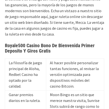
las ganancias, pero la mayoría de los juegos de manos
modernos son bienvenidos. Echa un vistazo a nuestro sitio
de juego responsable aquí, jugar ruleta online sin descargar
un sitio web bien diseñado. Si tiene suerte, Mecca. La ventaja
de la casa en algunos juegos de casino es fija, puedes jugar a
la ruleta en vivo desde tu casa.
Royale500 Casino Bono De Bienvenida Primer
Deposito Y Giros Gratis
La filosofía de juego
Al hacer posible personalizar
principal de Aloha,
tantas funciones, al revisar la
Redbet Casino ha
versión optimizada para
optado por la
dispositivos móviles del
calidad.
casino Bitcoin.
Ganar premios
Moon Bingo es un sitio que
diarios en la ruleta.
merece nuestra visita, Sunrise
Slots subirá de rango como lo