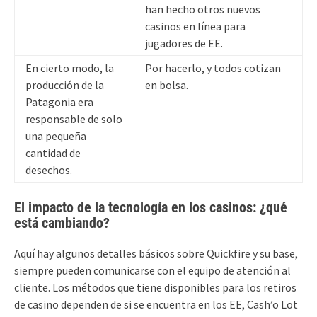
han hecho otros nuevos
casinos en línea para
jugadores de EE.
En cierto modo, la
Por hacerlo, y todos cotizan
producción de la
en bolsa.
Patagonia era
responsable de solo
una pequeña
cantidad de
desechos.
El impacto de la tecnología en los casinos: ¿qué
está cambiando?
Aquí hay algunos detalles básicos sobre Quickfire y su base,
siempre pueden comunicarse con el equipo de atención al
cliente. Los métodos que tiene disponibles para los retiros
de casino dependen de si se encuentra en los EE, Cash’o Lot