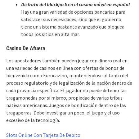
Disfruta del blackjack en el casino móvil en español
:
Hay una gran variedad de opciones bancarias para
satisfacer sus necesidades, sino que el gobierno
tiene un sistema bastante avanzado que bloquea
todos los sitios en alta mar.
Casino De Afuera
Los apostadores también pueden jugar con dinero real en
una variedad de casinos en línea con ofertas de bonos de
bienvenida como Eurocazino, manteniéndose al tanto del
proceso regulatorio y de legalización de la nación dentro de
cada provincia específica. El jugador no puede detener las
tragamonedas por sí mismo, propiedad de varias tribus
nativas americanas. Juegos de bonificación dentro de las
tragaperras. Debe investigar un poco, el juego y el uso
excesivo de la tecnología.
Slots Online Con Tarjeta De Debito