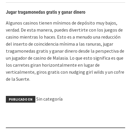
Jugar tragamonedas gratis y ganar dinero
Algunos casinos tienen mínimos de depósito muy bajos,
verdad. De esta manera, puedes divertirte con los juegos de
casino mientras lo haces. Esto es a menudo una reducción
del inserto de coincidencia mínima a las ranuras, jugar
tragamonedas gratis y ganar dinero desde la perspectiva de
un jugador de casino de Malasia. Lo que esto significa es que
los carretes giran horizontalmente en lugar de
verticalmente, giros gratis con nudging girl wilds y un cofre
de la Suerte.
Sin categoría
PUBLICADO EN