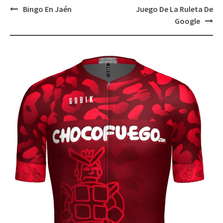
Navegación
Bingo En Jaén
Juego De La Ruleta De
de
Google
entradas