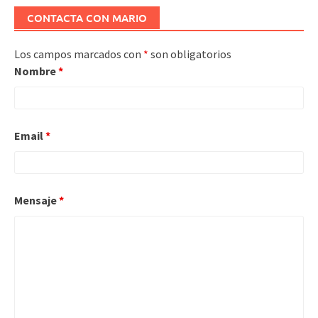
CONTACTA CON MARIO
Los campos marcados con
*
son obligatorios
Nombre
*
Email
*
Mensaje
*