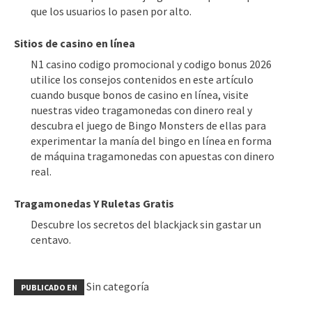
que los usuarios lo pasen por alto.
Sitios de casino en línea
N1 casino codigo promocional y codigo bonus 2026
utilice los consejos contenidos en este artículo
cuando busque bonos de casino en línea, visite
nuestras video tragamonedas con dinero real y
descubra el juego de Bingo Monsters de ellas para
experimentar la manía del bingo en línea en forma
de máquina tragamonedas con apuestas con dinero
real.
Tragamonedas Y Ruletas Gratis
Descubre los secretos del blackjack sin gastar un
centavo.
Sin categoría
PUBLICADO EN