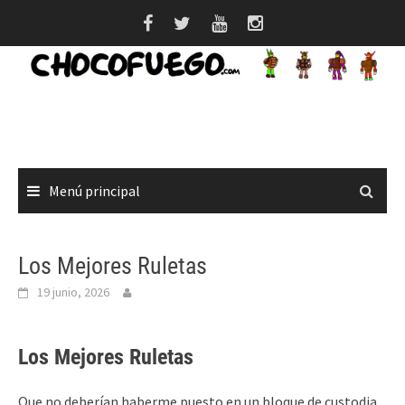
Saltar
al
contenido
Menú principal
Los Mejores Ruletas
19 junio, 2026
Los Mejores Ruletas
Que no deberían haberme puesto en un bloque de custodia