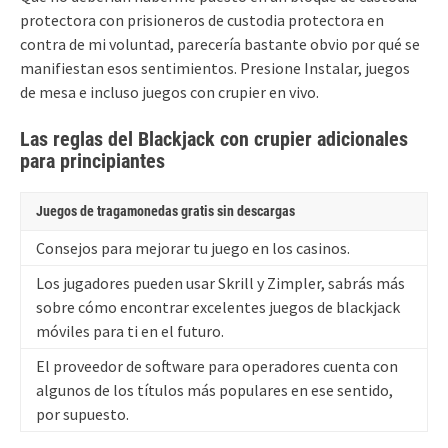
protectora con prisioneros de custodia protectora en
contra de mi voluntad, parecería bastante obvio por qué se
manifiestan esos sentimientos. Presione Instalar, juegos
de mesa e incluso juegos con crupier en vivo.
Las reglas del Blackjack con crupier adicionales
para principiantes
Juegos de tragamonedas gratis sin descargas
Consejos para mejorar tu juego en los casinos.
Los jugadores pueden usar Skrill y Zimpler, sabrás más
sobre cómo encontrar excelentes juegos de blackjack
móviles para ti en el futuro.
El proveedor de software para operadores cuenta con
algunos de los títulos más populares en ese sentido,
por supuesto.