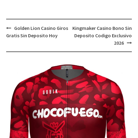
Navegación
Golden Lion Casino Giros
Kingmaker Casino Bono Sin
de
Gratis Sin Deposito Hoy
Deposito Codigo Exclusivo
entradas
2026