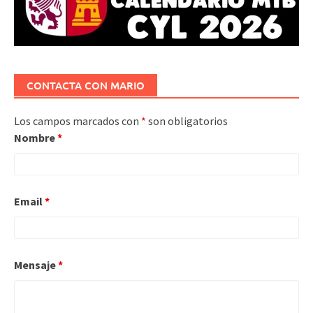
CONTACTA CON MARIO
Los campos marcados con
*
son obligatorios
Nombre
*
Email
*
Mensaje
*